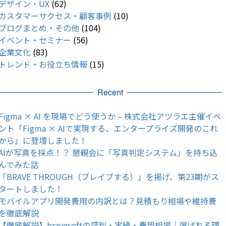
デザイン・UX
(62)
カスタマーサクセス・顧客事例
(10)
ブログまとめ・その他
(104)
イベント・セミナー
(56)
企業文化
(83)
トレンド・お役立ち情報
(15)
Recent
Figma × AI を現場でどう使うか – 株式会社アツラエ主催イベ
ント「Figma × AIで実現する、エンタープライズ開発のこれ
から」に登壇しました！
AIが写真を採点！？ 懇親会に「写真判定システム」を持ち込
んでみた話
「BRAVE THROUGH（ブレイブする）」を掲げ、第23期がス
タートしました！
モバイルアプリ開発費用の内訳とは？見積もり相場や維持費
を徹底解説
【徹底解説】bravesoftの評判・実績・費用相場｜選ばれる理