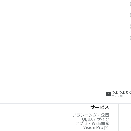
つよつよち
YouTube
サービス
プランニング・企画
UI/UXデザイン
アプリ・WEB開発
Vision Pro