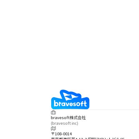
bravesoft株式会社
(bravesoft inc)
〒108-0014