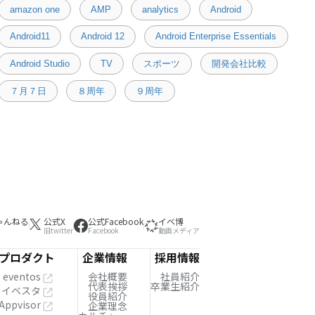
amazon one
AMP
analytics
Android
Android11
Android 12
Android Enterprise Essentials
Android Studio
TV
スポーツ
開発会社比較
７月７日
８周年
９周年
ゃんねる
公式X
公式Facebook
イベ博
旧twitter
Facebook
動画メディア
プロダクト
企業情報
採用情報
eventos
会社概要
社員紹介
代表挨拶
卒業生紹介
イベスタ
役員紹介
Appvisor
企業理念