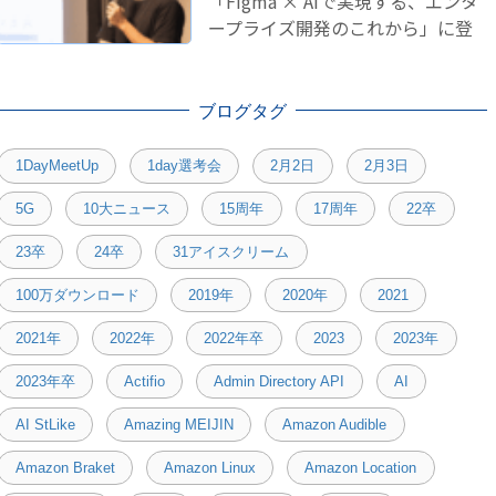
「Figma × AIで実現する、エンタ
ープライズ開発のこれから」に登
壇しました！
ブログタグ
1DayMeetUp
1day選考会
2月2日
2月3日
5G
10大ニュース
15周年
17周年
22卒
23卒
24卒
31アイスクリーム
100万ダウンロード
2019年
2020年
2021
2021年
2022年
2022年卒
2023
2023年
2023年卒
Actifio
Admin Directory API
AI
AI StLike
Amazing MEIJIN
Amazon Audible
Amazon Braket
Amazon Linux
Amazon Location