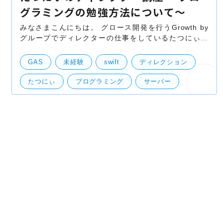
グラミングの勉強方法について〜
みなさまこんにちは。 グロース開発を行うGrowth by
グループでディレクターの仕事をしているたつにぃで
す！ 半年ぶりにブログを寄稿したいと思います！ そん
な私は開発会社のディレクターをしています
GAS
未経験
swift
ディレクション
たつにぃ
プログラミング
サーバー