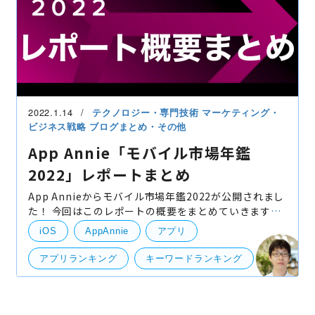
2022.1.14
テクノロジー・専門技術
マーケティング・
ビジネス戦略
ブログまとめ・その他
App Annie「モバイル市場年鑑
2022」レポートまとめ
App Annieからモバイル市場年鑑2022が公開されまし
た！ 今回はこのレポートの概要をまとめていきます！
17業界、30市場のデータがあるということですが、日
iOS
AppAnnie
アプリ
本に焦点を絞っていきます。 全文は元ページをご覧く
ださ
アプリランキング
キーワードランキング
モバイル市場
Andoroid
分析・アナリティクス