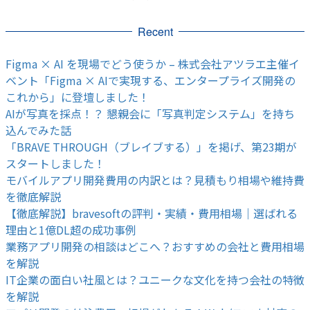
Recent
Figma × AI を現場でどう使うか – 株式会社アツラエ主催イ
ベント「Figma × AIで実現する、エンタープライズ開発の
これから」に登壇しました！
AIが写真を採点！？ 懇親会に「写真判定システム」を持ち
込んでみた話
「BRAVE THROUGH（ブレイブする）」を掲げ、第23期が
スタートしました！
モバイルアプリ開発費用の内訳とは？見積もり相場や維持費
を徹底解説
【徹底解説】bravesoftの評判・実績・費用相場｜選ばれる
理由と1億DL超の成功事例
業務アプリ開発の相談はどこへ？おすすめの会社と費用相場
を解説
IT企業の面白い社風とは？ユニークな文化を持つ会社の特徴
を解説