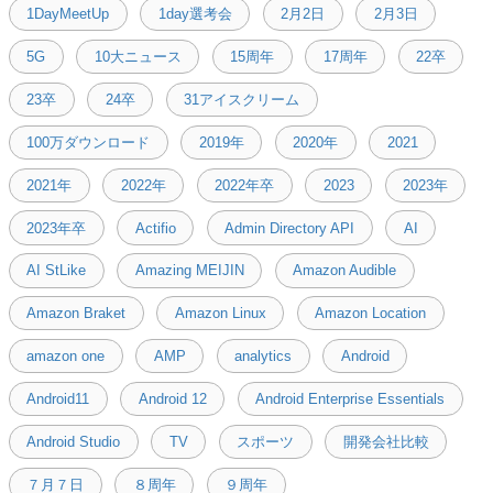
1DayMeetUp
1day選考会
2月2日
2月3日
5G
10大ニュース
15周年
17周年
22卒
23卒
24卒
31アイスクリーム
100万ダウンロード
2019年
2020年
2021
2021年
2022年
2022年卒
2023
2023年
2023年卒
Actifio
Admin Directory API
AI
AI StLike
Amazing MEIJIN
Amazon Audible
Amazon Braket
Amazon Linux
Amazon Location
amazon one
AMP
analytics
Android
Android11
Android 12
Android Enterprise Essentials
Android Studio
TV
スポーツ
開発会社比較
７月７日
８周年
９周年