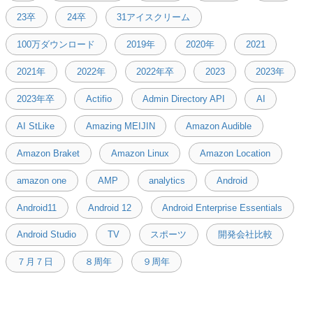
23卒
24卒
31アイスクリーム
100万ダウンロード
2019年
2020年
2021
2021年
2022年
2022年卒
2023
2023年
2023年卒
Actifio
Admin Directory API
AI
AI StLike
Amazing MEIJIN
Amazon Audible
Amazon Braket
Amazon Linux
Amazon Location
amazon one
AMP
analytics
Android
Android11
Android 12
Android Enterprise Essentials
Android Studio
TV
スポーツ
開発会社比較
７月７日
８周年
９周年