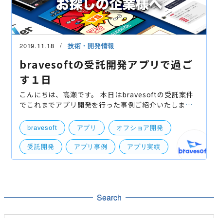
2019.11.18
技術・開発情報
bravesoftの受託開発アプリで過ご
す１日
こんにちは、高瀬です。 本日はbravesoftの受託案件
でこれまでアプリ開発を行った事例ご紹介いたしま
す！ と言いますのも、本ブログにおいて、BtoBの自社
事業「eventos」「Appvisor Push」「Live!アンケー
bravesoft
アプリ
オフショア開発
ト」、 Bt
受託開発
アプリ事例
アプリ実績
アプリ開発
実績
事例
成功
開発実績
Search