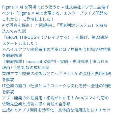
Figma × AI を現場でどう使うか – 株式会社アツラエ主催イ
ベント「Figma × AIで実現する、エンタープライズ開発の
これから」に登壇しました！
AIが写真を採点！？ 懇親会に「写真判定システム」を持ち
込んでみた話
「BRAVE THROUGH（ブレイブする）」を掲げ、第23期が
スタートしました！
モバイルアプリ開発費用の内訳とは？見積もり相場や維持費
を徹底解説
【徹底解説】bravesoftの評判・実績・費用相場｜選ばれる
理由と1億DL超の成功事例
業務アプリ開発の相談はどこへ？おすすめの会社と費用相場
を解説
IT企業の面白い社風とは？ユニークな文化を持つ会社の特徴
を解説
アプリ開発の外注費用・相場がわかる！Web/スマホ対応の
依頼先企業と成功に導く発注の全手順
生成AIでアプリ開発を効率化！具体的な活用法とおすすめツ