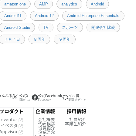
amazon one
AMP
analytics
Android
Android11
Android 12
Android Enterprise Essentials
Android Studio
TV
スポーツ
開発会社比較
７月７日
８周年
９周年
ゃんねる
公式X
公式Facebook
イベ博
旧twitter
Facebook
動画メディア
プロダクト
企業情報
採用情報
eventos
会社概要
社員紹介
代表挨拶
卒業生紹介
イベスタ
役員紹介
Appvisor
企業理念