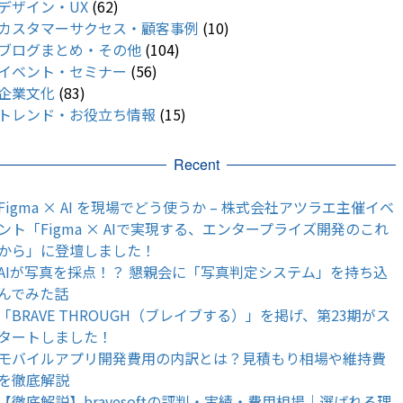
デザイン・UX
(62)
カスタマーサクセス・顧客事例
(10)
ブログまとめ・その他
(104)
イベント・セミナー
(56)
企業文化
(83)
トレンド・お役立ち情報
(15)
Recent
Figma × AI を現場でどう使うか – 株式会社アツラエ主催イベ
ント「Figma × AIで実現する、エンタープライズ開発のこれ
から」に登壇しました！
AIが写真を採点！？ 懇親会に「写真判定システム」を持ち込
んでみた話
「BRAVE THROUGH（ブレイブする）」を掲げ、第23期がス
タートしました！
モバイルアプリ開発費用の内訳とは？見積もり相場や維持費
を徹底解説
【徹底解説】bravesoftの評判・実績・費用相場｜選ばれる理