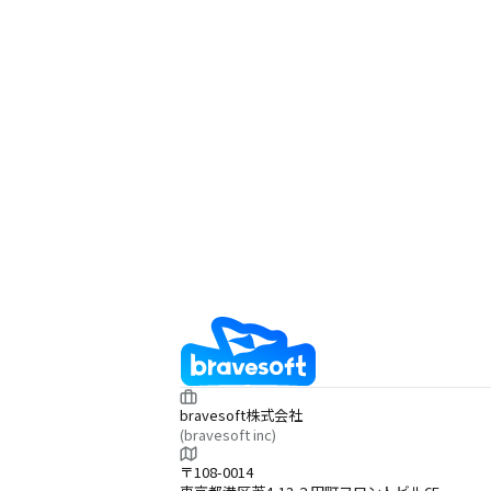
bravesoft株式会社
(bravesoft inc)
〒108-0014