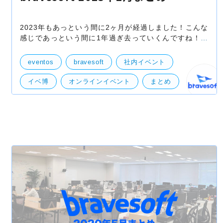
2023年もあっという間に2ヶ月が経過しました！こんな
感じであっという間に1年過ぎ去っていくんですね！早
いですね！ そんな感じでイベントラッシュだった2月を
振り返ります。 1. キャノンマーケティングジ
eventos
bravesoft
社内イベント
イベ博
オンラインイベント
まとめ