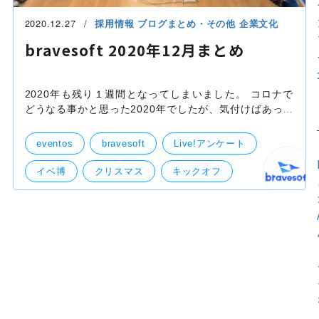
2020.12.27
採用情報
ブログまとめ・その他
企業文化
bravesoft 2020年12月まとめ
2020年も残り１週間となってしまいました。 コロナで
どうなる事かと思った2020年でしたが、気付けばあっと
いう間に過ぎ去ってこうして年の瀬を迎えており、改め
て時の流れは激しくて、涙こぼれてしまいそうで、外は
eventos
bravesoft
Live!アンケート
イベ博
クリスマス
キックオフ
表彰
まとめ
つよつよch
大連
部活動