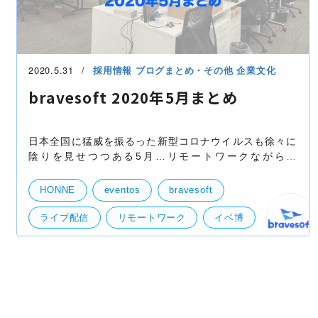
2020.5.31
採用情報
ブログまとめ・その他
企業文化
bravesoft 2020年5月まとめ
日本全国に猛威を振るった新型コロナウイルスも徐々に
陰りを見せつつある5月…リモートワークながらも
bravesoftは色々とニュースがありました。そんな５月の
手記をご紹介します！ 1.毎日リモート朝礼開始！ 全社
HONNE
eventos
bravesoft
ライブ配信
リモートワーク
イベ博
オンラインイベント
まとめ
自宅作業
部活動