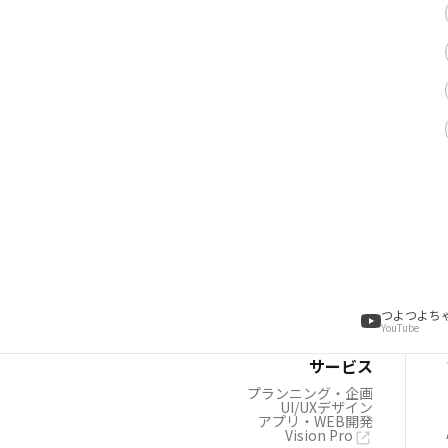
つよつよち
YouTube
サービス
プランニング・企画
UI/UXデザイン
アプリ・WEB開発
Vision Pro