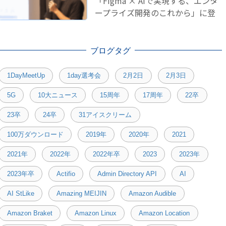
「Figma × AIで実現する、エンタ
ープライズ開発のこれから」に登
壇しました！
ブログタグ
1DayMeetUp
1day選考会
2月2日
2月3日
5G
10大ニュース
15周年
17周年
22卒
23卒
24卒
31アイスクリーム
100万ダウンロード
2019年
2020年
2021
2021年
2022年
2022年卒
2023
2023年
2023年卒
Actifio
Admin Directory API
AI
AI StLike
Amazing MEIJIN
Amazon Audible
Amazon Braket
Amazon Linux
Amazon Location