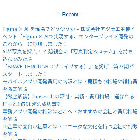
Recent
Figma × AI を現場でどう使うか – 株式会社アツラエ主催イ
ベント「Figma × AIで実現する、エンタープライズ開発の
これから」に登壇しました！
AIが写真を採点！？ 懇親会に「写真判定システム」を持ち
込んでみた話
「BRAVE THROUGH（ブレイブする）」を掲げ、第23期が
スタートしました！
モバイルアプリ開発費用の内訳とは？見積もり相場や維持費
を徹底解説
【徹底解説】bravesoftの評判・実績・費用相場｜選ばれる
理由と1億DL超の成功事例
業務アプリ開発の相談はどこへ？おすすめの会社と費用相場
を解説
IT企業の面白い社風とは？ユニークな文化を持つ会社の特徴
を解説