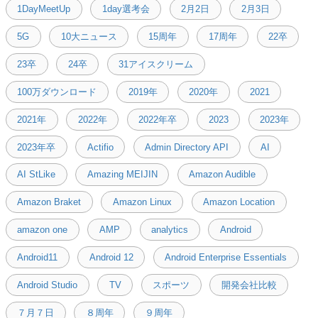
1DayMeetUp
1day選考会
2月2日
2月3日
5G
10大ニュース
15周年
17周年
22卒
23卒
24卒
31アイスクリーム
100万ダウンロード
2019年
2020年
2021
2021年
2022年
2022年卒
2023
2023年
2023年卒
Actifio
Admin Directory API
AI
AI StLike
Amazing MEIJIN
Amazon Audible
Amazon Braket
Amazon Linux
Amazon Location
amazon one
AMP
analytics
Android
Android11
Android 12
Android Enterprise Essentials
Android Studio
TV
スポーツ
開発会社比較
７月７日
８周年
９周年