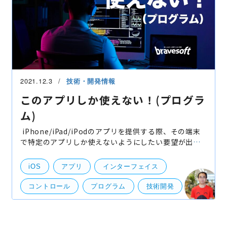
2021.12.3
技術・開発情報
このアプリしか使えない！(プログラ
ム)
iPhone/iPad/iPodのアプリを提供する際、その端末
で特定のアプリしか使えないようにしたい要望が出て
くることがあります。例えば、 飲食店にお客さんの注
文を受付する アンケートを収集する 個人端末
iOS
アプリ
インターフェイス
コントロール
プログラム
技術開発