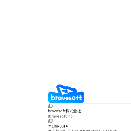
bravesoft株式会社
(bravesoft inc)
〒108-0014