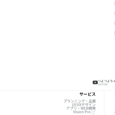
つよつよち
YouTube
サービス
プランニング・企画
UI/UXデザイン
アプリ・WEB開発
Vision Pro