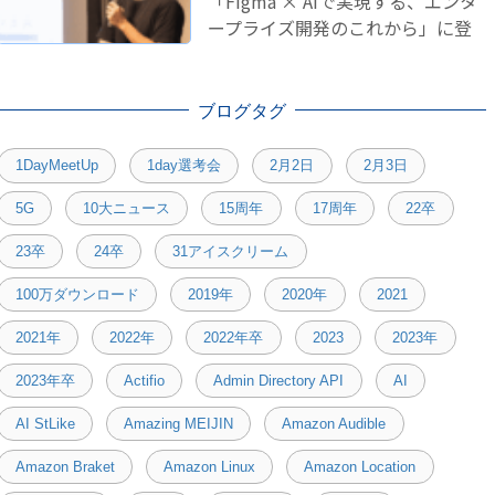
「Figma × AIで実現する、エンタ
ープライズ開発のこれから」に登
壇しました！
ブログタグ
1DayMeetUp
1day選考会
2月2日
2月3日
5G
10大ニュース
15周年
17周年
22卒
23卒
24卒
31アイスクリーム
100万ダウンロード
2019年
2020年
2021
2021年
2022年
2022年卒
2023
2023年
2023年卒
Actifio
Admin Directory API
AI
AI StLike
Amazing MEIJIN
Amazon Audible
Amazon Braket
Amazon Linux
Amazon Location