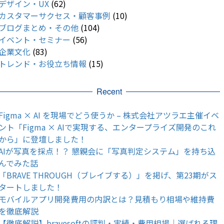
デザイン・UX
(62)
カスタマーサクセス・顧客事例
(10)
ブログまとめ・その他
(104)
イベント・セミナー
(56)
企業文化
(83)
トレンド・お役立ち情報
(15)
Recent
Figma × AI を現場でどう使うか – 株式会社アツラエ主催イベ
ント「Figma × AIで実現する、エンタープライズ開発のこれ
から」に登壇しました！
AIが写真を採点！？ 懇親会に「写真判定システム」を持ち込
んでみた話
「BRAVE THROUGH（ブレイブする）」を掲げ、第23期がス
タートしました！
モバイルアプリ開発費用の内訳とは？見積もり相場や維持費
を徹底解説
【徹底解説】bravesoftの評判・実績・費用相場｜選ばれる理