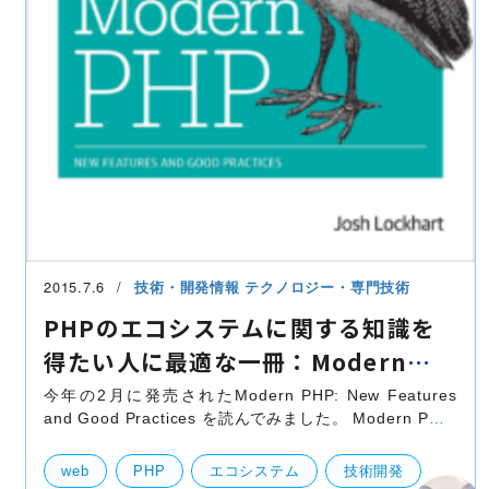
2015.7.6
技術・開発情報
テクノロジー・専門技術
PHPのエコシステムに関する知識を
得たい人に最適な一冊：Modern
PHP
今年の2月に発売されたModern PHP: New Features
and Good Practices を読んでみました。 Modern PHP:
New Features and Good Practices 著者(Josh
Lockhart)について PHPの初心者向けのガイドとして有
web
PHP
エコシステム
技術開発
名なPHP th