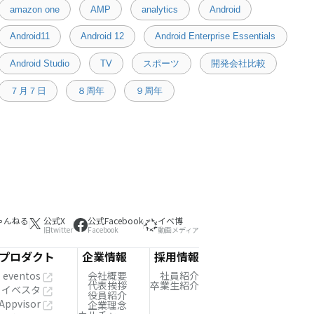
amazon one
AMP
analytics
Android
Android11
Android 12
Android Enterprise Essentials
Android Studio
TV
スポーツ
開発会社比較
７月７日
８周年
９周年
ゃんねる
公式X
公式Facebook
イベ博
旧twitter
Facebook
動画メディア
プロダクト
企業情報
採用情報
eventos
会社概要
社員紹介
代表挨拶
卒業生紹介
イベスタ
役員紹介
Appvisor
企業理念