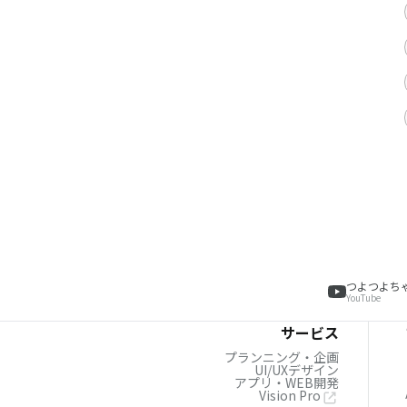
つよつよち
YouTube
サービス
プランニング・企画
UI/UXデザイン
アプリ・WEB開発
Vision Pro