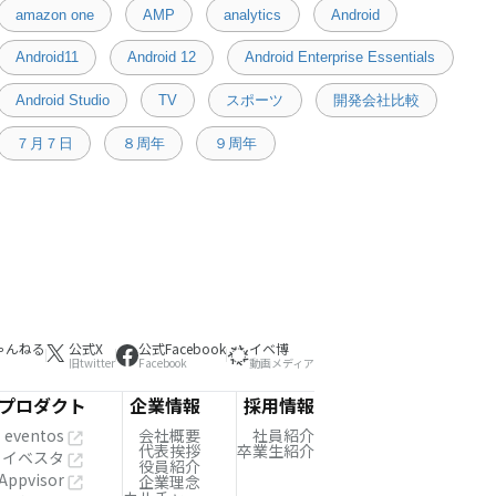
amazon one
AMP
analytics
Android
Android11
Android 12
Android Enterprise Essentials
Android Studio
TV
スポーツ
開発会社比較
７月７日
８周年
９周年
ゃんねる
公式X
公式Facebook
イベ博
旧twitter
Facebook
動画メディア
プロダクト
企業情報
採用情報
eventos
会社概要
社員紹介
代表挨拶
卒業生紹介
イベスタ
役員紹介
Appvisor
企業理念