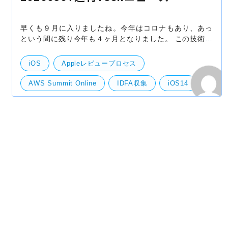
早くも９月に入りましたね。今年はコロナもあり、あっ
という間に残り今年も４ヶ月となりました。 この技術ま
とめも初めて２ヶ月が立ちましたが、改めて「技術」に
関するニュースは毎週毎週尽きないことを感じますし
iOS
Appleレビュープロセス
AWS Summit Online
IDFA収集
iOS14
Sales Tech カオスマップ
オファーコード
ノーコード開発
技術開発
機械学習・ディープラーニング
Andoroid