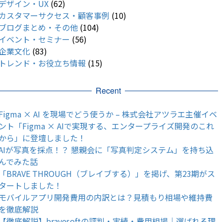
デザイン・UX
(62)
カスタマーサクセス・顧客事例
(10)
ブログまとめ・その他
(104)
イベント・セミナー
(56)
企業文化
(83)
トレンド・お役立ち情報
(15)
Recent
Figma × AI を現場でどう使うか – 株式会社アツラエ主催イベ
ント「Figma × AIで実現する、エンタープライズ開発のこれ
から」に登壇しました！
AIが写真を採点！？ 懇親会に「写真判定システム」を持ち込
んでみた話
「BRAVE THROUGH（ブレイブする）」を掲げ、第23期がス
タートしました！
モバイルアプリ開発費用の内訳とは？見積もり相場や維持費
を徹底解説
【徹底解説】bravesoftの評判・実績・費用相場｜選ばれる理