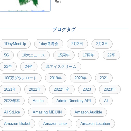
編）
ブログタグ
1DayMeetUp
1day選考会
2月2日
2月3日
5G
10大ニュース
15周年
17周年
22卒
23卒
24卒
31アイスクリーム
100万ダウンロード
2019年
2020年
2021
2021年
2022年
2022年卒
2023
2023年
2023年卒
Actifio
Admin Directory API
AI
AI StLike
Amazing MEIJIN
Amazon Audible
Amazon Braket
Amazon Linux
Amazon Location