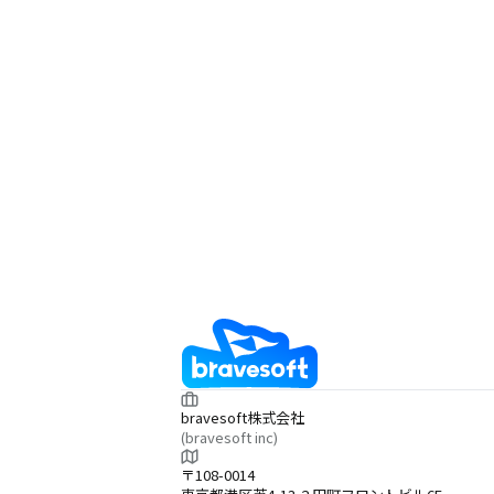
bravesoft株式会社
(bravesoft inc)
〒108-0014