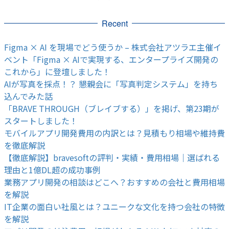
Recent
Figma × AI を現場でどう使うか – 株式会社アツラエ主催イ
ベント「Figma × AIで実現する、エンタープライズ開発の
これから」に登壇しました！
AIが写真を採点！？ 懇親会に「写真判定システム」を持ち
込んでみた話
「BRAVE THROUGH（ブレイブする）」を掲げ、第23期が
スタートしました！
モバイルアプリ開発費用の内訳とは？見積もり相場や維持費
を徹底解説
【徹底解説】bravesoftの評判・実績・費用相場｜選ばれる
理由と1億DL超の成功事例
業務アプリ開発の相談はどこへ？おすすめの会社と費用相場
を解説
IT企業の面白い社風とは？ユニークな文化を持つ会社の特徴
を解説