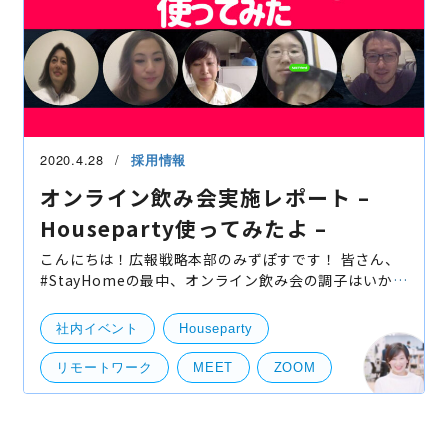
2020.4.28
採用情報
オンライン飲み会実施レポート –
Houseparty使ってみたよ –
こんにちは！広報戦略本部のみずぽすです！ 皆さん、
#StayHomeの最中、オンライン飲み会の調子はいかが
でしょうか。bravesoftは２月からいち早くリモート
ワークへの挑戦を続けてきました。そして、いち早く
社内イベント
Houseparty
オンライ
リモートワーク
MEET
ZOOM
オンライン飲み会
ビデオ動画
リモート飲み