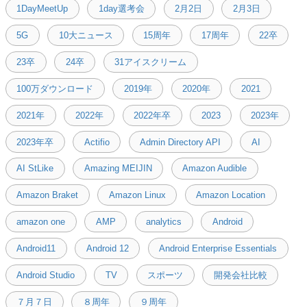
1DayMeetUp
1day選考会
2月2日
2月3日
5G
10大ニュース
15周年
17周年
22卒
23卒
24卒
31アイスクリーム
100万ダウンロード
2019年
2020年
2021
2021年
2022年
2022年卒
2023
2023年
2023年卒
Actifio
Admin Directory API
AI
AI StLike
Amazing MEIJIN
Amazon Audible
Amazon Braket
Amazon Linux
Amazon Location
amazon one
AMP
analytics
Android
Android11
Android 12
Android Enterprise Essentials
Android Studio
TV
スポーツ
開発会社比較
７月７日
８周年
９周年