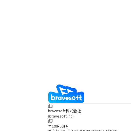
bravesoft株式会社
(bravesoft inc)
〒108-0014