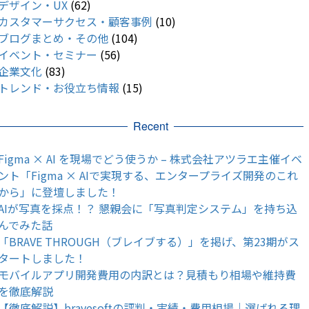
デザイン・UX
(62)
カスタマーサクセス・顧客事例
(10)
ブログまとめ・その他
(104)
イベント・セミナー
(56)
企業文化
(83)
トレンド・お役立ち情報
(15)
Recent
Figma × AI を現場でどう使うか – 株式会社アツラエ主催イベ
ント「Figma × AIで実現する、エンタープライズ開発のこれ
から」に登壇しました！
AIが写真を採点！？ 懇親会に「写真判定システム」を持ち込
んでみた話
「BRAVE THROUGH（ブレイブする）」を掲げ、第23期がス
タートしました！
モバイルアプリ開発費用の内訳とは？見積もり相場や維持費
を徹底解説
【徹底解説】bravesoftの評判・実績・費用相場｜選ばれる理