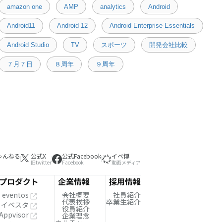
amazon one
AMP
analytics
Android
Android11
Android 12
Android Enterprise Essentials
Android Studio
TV
スポーツ
開発会社比較
７月７日
８周年
９周年
ゃんねる
公式X
公式Facebook
イベ博
旧twitter
Facebook
動画メディア
プロダクト
企業情報
採用情報
eventos
会社概要
社員紹介
代表挨拶
卒業生紹介
イベスタ
役員紹介
Appvisor
企業理念