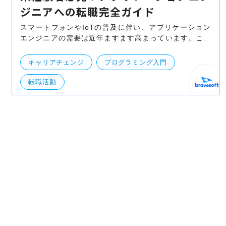
ジニアへの転職完全ガイド
スマートフォンやIoTの普及に伴い、アプリケーション
エンジニアの需要は近年ますます高まっています。この
ような将来性の高い職種に未経験からでも挑戦できるの
かと疑問に感じる方もいるでしょう。まずはアプリケー
キャリアチェンジ
プログラミング入門
転職活動