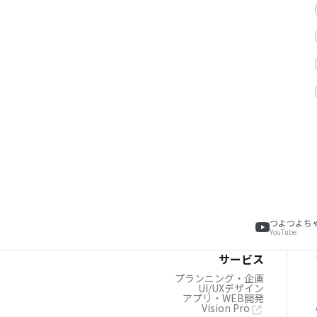
つよつよち
YouTube
サービス
プランニング・企画
UI/UXデザイン
アプリ・WEB開発
Vision Pro