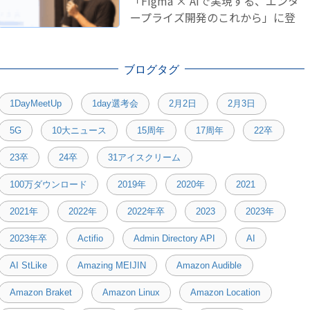
「Figma × AIで実現する、エンタ
ープライズ開発のこれから」に登
壇しました！
ブログタグ
1DayMeetUp
1day選考会
2月2日
2月3日
5G
10大ニュース
15周年
17周年
22卒
23卒
24卒
31アイスクリーム
100万ダウンロード
2019年
2020年
2021
2021年
2022年
2022年卒
2023
2023年
2023年卒
Actifio
Admin Directory API
AI
AI StLike
Amazing MEIJIN
Amazon Audible
Amazon Braket
Amazon Linux
Amazon Location