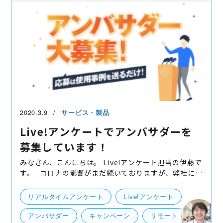
2020.3.9
サービス・製品
Live!アンケートでアンバサダーを
募集しています！
みなさん、こんにちは。 Live!アンケート担当の伊藤で
す。 コロナの影響がまだ続いておりますが、弊社にお
いてはeventosのLIVE配信連携やLive!アンケートのリ
モート利用などこれまでに注目されづらかった利用方
リアルタイムアンケート
Live!アンケート
法
アンバサダー
キャンペーン
リモート