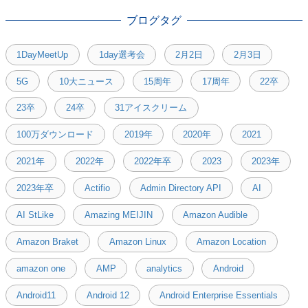
ブログタグ
1DayMeetUp
1day選考会
2月2日
2月3日
5G
10大ニュース
15周年
17周年
22卒
23卒
24卒
31アイスクリーム
100万ダウンロード
2019年
2020年
2021
2021年
2022年
2022年卒
2023
2023年
2023年卒
Actifio
Admin Directory API
AI
AI StLike
Amazing MEIJIN
Amazon Audible
Amazon Braket
Amazon Linux
Amazon Location
amazon one
AMP
analytics
Android
Android11
Android 12
Android Enterprise Essentials