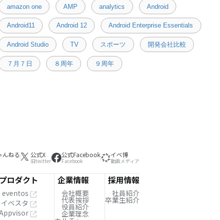
amazon one
AMP
analytics
Android
Android11
Android 12
Android Enterprise Essentials
Android Studio
TV
スポーツ
開発会社比較
７月７日
８周年
９周年
ゃんねる
公式X
公式Facebook
イベ博
旧twitter
Facebook
動画メディア
プロダクト
企業情報
採用情報
eventos
会社概要
社員紹介
代表挨拶
卒業生紹介
イベスタ
役員紹介
Appvisor
企業理念