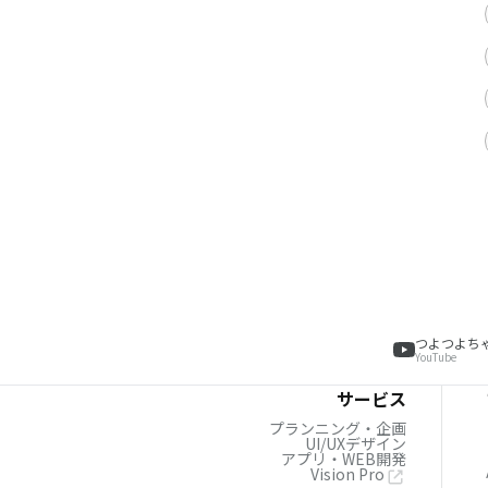
つよつよち
YouTube
サービス
プランニング・企画
UI/UXデザイン
アプリ・WEB開発
Vision Pro