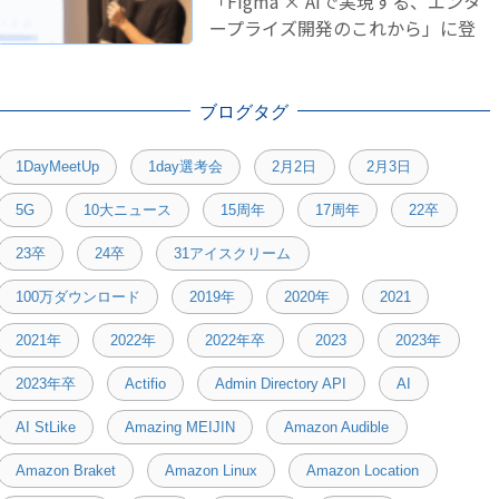
「Figma × AIで実現する、エンタ
ープライズ開発のこれから」に登
壇しました！
ブログタグ
1DayMeetUp
1day選考会
2月2日
2月3日
5G
10大ニュース
15周年
17周年
22卒
23卒
24卒
31アイスクリーム
100万ダウンロード
2019年
2020年
2021
2021年
2022年
2022年卒
2023
2023年
2023年卒
Actifio
Admin Directory API
AI
AI StLike
Amazing MEIJIN
Amazon Audible
Amazon Braket
Amazon Linux
Amazon Location