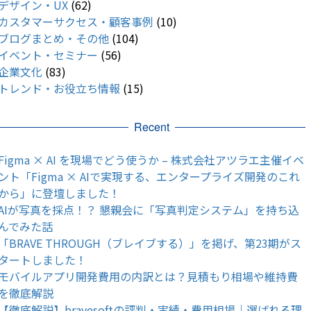
デザイン・UX
(62)
カスタマーサクセス・顧客事例
(10)
ブログまとめ・その他
(104)
イベント・セミナー
(56)
企業文化
(83)
トレンド・お役立ち情報
(15)
Recent
Figma × AI を現場でどう使うか – 株式会社アツラエ主催イベ
ント「Figma × AIで実現する、エンタープライズ開発のこれ
から」に登壇しました！
AIが写真を採点！？ 懇親会に「写真判定システム」を持ち込
んでみた話
「BRAVE THROUGH（ブレイブする）」を掲げ、第23期がス
タートしました！
モバイルアプリ開発費用の内訳とは？見積もり相場や維持費
を徹底解説
【徹底解説】bravesoftの評判・実績・費用相場｜選ばれる理