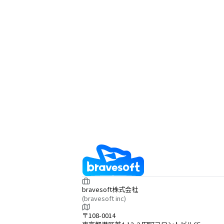
bravesoft株式会社
(bravesoft inc)
〒108-0014