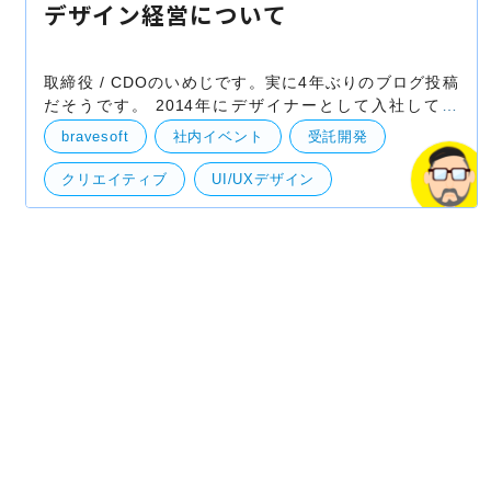
デザイン経営について
取締役 / CDOのいめじです。実に4年ぶりのブログ投稿
だそうです。 2014年にデザイナーとして入社して以
来、UI/UXデザインから自社プロダクト事業のオーナ
bravesoft
社内イベント
受託開発
ー、現在はクライアントワーク（受託）事業の責任者を
してい
クリエイティブ
UI/UXデザイン
デザイン
クライアントワーク
ビジョン
経営
自社事業（BtoB・BtoC）
技術開発
UI・UXデザイン