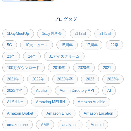
登壇しました！
ブログタグ
1DayMeetUp
1day選考会
2月2日
2月3日
5G
10大ニュース
15周年
17周年
22卒
23卒
24卒
31アイスクリーム
100万ダウンロード
2019年
2020年
2021
2021年
2022年
2022年卒
2023
2023年
2023年卒
Actifio
Admin Directory API
AI
AI StLike
Amazing MEIJIN
Amazon Audible
Amazon Braket
Amazon Linux
Amazon Location
amazon one
AMP
analytics
Android