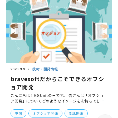
2020.3.9
技術・開発情報
bravesoftだからこそできるオフシ
ョア開発
こんにちは！GGUnitの王です。 皆さんは「オフショ
ア開発」についてどのようなイメージをお持ちでしょ
うか？ オフショア開発について、「費用は安く抑えら
れる」一方で「品質が悪い」というイメージを思って
中国
オフショア開発
受託開発
いる方