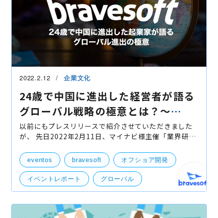
2022.2.12
企業文化
24歳で中国に進出した経営者が語る
グローバル戦略の極意とは？〜
bravesoftのグローバル展開〜
以前にもプレスリリースで紹介させていただきました
が、 先日2022年2月11日、マイナビ様主催「業界研究
EXPO」経済産業省×マイナビ2023特別講座「積極的
にグローバル化に取り組む日本企業の活動を特集」に
eventos
bravesoft
オフショア開発
て、braveso
イベントレポート
グローバル
マイナビ
部活動
登壇
社外イベント