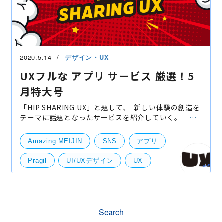
2020.5.14
デザイン・UX
UXフルな アプリ サービス 厳選！5
月特大号
「HIP SHARING UX」と題して、 新しい体験の創造を
テーマに話題となったサービスを紹介していく。 そ
れではスタートだ！ Amazing MEIJIN
AndroidiOS ●●名人！というよう
Amazing MEIJIN
SNS
アプリ
Pragil
UI/UXデザイン
UX
クラシル
サトウさん
ビデオ通話
レゴライフ
声とも
料理動画
Search
UI・UXデザイン