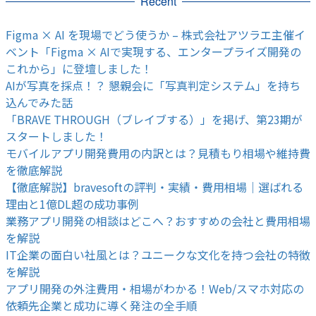
Recent
Figma × AI を現場でどう使うか – 株式会社アツラエ主催イ
ベント「Figma × AIで実現する、エンタープライズ開発の
これから」に登壇しました！
AIが写真を採点！？ 懇親会に「写真判定システム」を持ち
込んでみた話
「BRAVE THROUGH（ブレイブする）」を掲げ、第23期が
スタートしました！
モバイルアプリ開発費用の内訳とは？見積もり相場や維持費
を徹底解説
【徹底解説】bravesoftの評判・実績・費用相場｜選ばれる
理由と1億DL超の成功事例
業務アプリ開発の相談はどこへ？おすすめの会社と費用相場
を解説
IT企業の面白い社風とは？ユニークな文化を持つ会社の特徴
を解説
アプリ開発の外注費用・相場がわかる！Web/スマホ対応の
依頼先企業と成功に導く発注の全手順