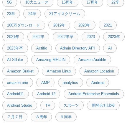
5G
10大ニュース
15周年
17周年
22卒
23卒
24卒
31アイスクリーム
100万ダウンロード
2019年
2020年
2021
2021年
2022年
2022年卒
2023
2023年
2023年卒
Actifio
Admin Directory API
AI
AI StLike
Amazing MEIJIN
Amazon Audible
Amazon Braket
Amazon Linux
Amazon Location
amazon one
AMP
analytics
Android
Android11
Android 12
Android Enterprise Essentials
Android Studio
TV
スポーツ
開発会社比較
７月７日
８周年
９周年