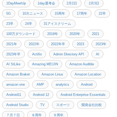
1DayMeetUp
1day選考会
2月2日
2月3日
5G
10大ニュース
15周年
17周年
22卒
23卒
24卒
31アイスクリーム
100万ダウンロード
2019年
2020年
2021
2021年
2022年
2022年卒
2023
2023年
2023年卒
Actifio
Admin Directory API
AI
AI StLike
Amazing MEIJIN
Amazon Audible
Amazon Braket
Amazon Linux
Amazon Location
amazon one
AMP
analytics
Android
Android11
Android 12
Android Enterprise Essentials
Android Studio
TV
スポーツ
開発会社比較
７月７日
８周年
９周年