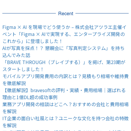
Recent
Figma × AI を現場でどう使うか – 株式会社アツラエ主催イ
ベント「Figma × AIで実現する、エンタープライズ開発の
これから」に登壇しました！
AIが写真を採点！？ 懇親会に「写真判定システム」を持ち
込んでみた話
「BRAVE THROUGH（ブレイブする）」を掲げ、第23期が
スタートしました！
モバイルアプリ開発費用の内訳とは？見積もり相場や維持費
を徹底解説
【徹底解説】bravesoftの評判・実績・費用相場｜選ばれる
理由と1億DL超の成功事例
業務アプリ開発の相談はどこへ？おすすめの会社と費用相場
を解説
IT企業の面白い社風とは？ユニークな文化を持つ会社の特徴
を解説