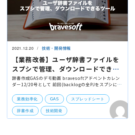
2021.12.20
技術・開発情報
【業務改善】ユーザ辞書ファイルを
スプシで管理、ダウンロードできる
ツール
辞書作成GASのデモ動画 bravesoftアドベントカレン
ダー12/20号として 前回(backlogの全PJをスプシに一
括自動転記するGAS)に引き続き、業務改善のGASを紹
介いたします。 私、本名がちょっと変わった名
業務効率化
GAS
スプレッドシート
辞書作成
技術開発