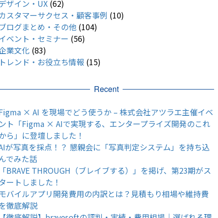
デザイン・UX
(62)
カスタマーサクセス・顧客事例
(10)
ブログまとめ・その他
(104)
イベント・セミナー
(56)
企業文化
(83)
トレンド・お役立ち情報
(15)
Recent
Figma × AI を現場でどう使うか – 株式会社アツラエ主催イベ
ント「Figma × AIで実現する、エンタープライズ開発のこれ
から」に登壇しました！
AIが写真を採点！？ 懇親会に「写真判定システム」を持ち込
んでみた話
「BRAVE THROUGH（ブレイブする）」を掲げ、第23期がス
タートしました！
モバイルアプリ開発費用の内訳とは？見積もり相場や維持費
を徹底解説
【徹底解説】bravesoftの評判・実績・費用相場｜選ばれる理