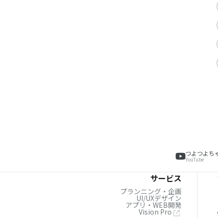
つよつよち
YouTube
サービス
プランニング・企画
UI/UXデザイン
アプリ・WEB開発
Vision Pro