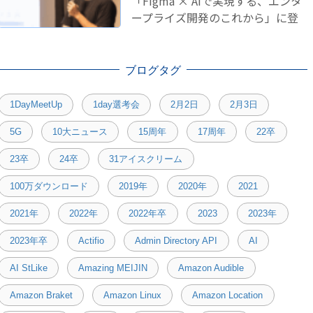
「Figma × AIで実現する、エンタ
ープライズ開発のこれから」に登
壇しました！
ブログタグ
1DayMeetUp
1day選考会
2月2日
2月3日
5G
10大ニュース
15周年
17周年
22卒
23卒
24卒
31アイスクリーム
100万ダウンロード
2019年
2020年
2021
2021年
2022年
2022年卒
2023
2023年
2023年卒
Actifio
Admin Directory API
AI
AI StLike
Amazing MEIJIN
Amazon Audible
Amazon Braket
Amazon Linux
Amazon Location