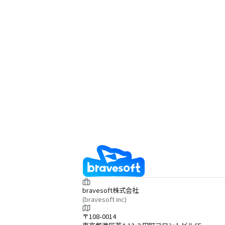
bravesoft株式会社
(bravesoft inc)
〒108-0014