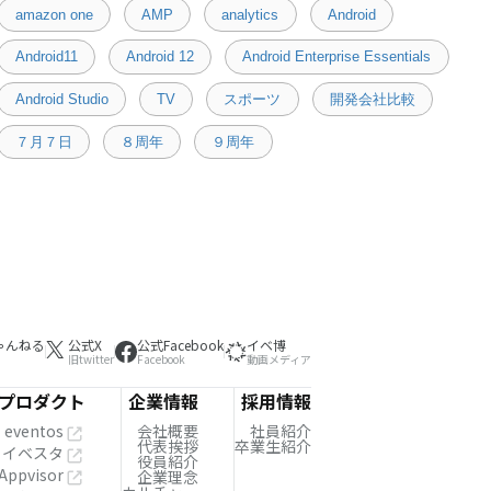
amazon one
AMP
analytics
Android
Android11
Android 12
Android Enterprise Essentials
Android Studio
TV
スポーツ
開発会社比較
７月７日
８周年
９周年
ゃんねる
公式X
公式Facebook
イベ博
旧twitter
Facebook
動画メディア
プロダクト
企業情報
採用情報
eventos
会社概要
社員紹介
代表挨拶
卒業生紹介
イベスタ
役員紹介
Appvisor
企業理念