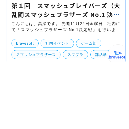
第１回 スマッシュブレイバーズ（大
乱闘スマッシュブラザーズ No.1 決定
戦）
こんにちは、高瀬です。 先週11月22日金曜日、社内に
て「スマッシュブラザーズ No.1決定戦」を行いまし
た！ 本日はその大会の模様をお伝えます！ 事の発端
は、「何か社歌コンテストみたいに企業対抗で盛り上が
bravesoft
社内イベント
ゲーム部
れる
スマッシュブラザーズ
スマブラ
部活動
緊急企画