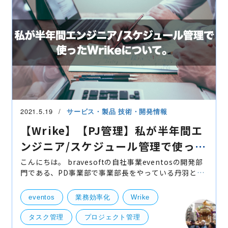
2021.5.19
サービス・製品
技術・開発情報
【Wrike】【PJ管理】私が半年間エ
ンジニア/スケジュール管理で使った
Wrikeについて。
こんにちは。 bravesoftの自社事業eventosの開発部
門である、PD事業部で事業部長をやっている丹羽と言
います。趣味は筋トレとバスケとPJマネジメントで
す。 先日の第29回東京ノービスボディビル選手権大会
eventos
業務効率化
Wrike
でのなか
タスク管理
プロジェクト管理