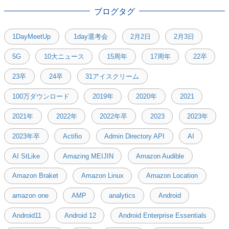
ブログタグ
1DayMeetUp
1day選考会
2月2日
2月3日
5G
10大ニュース
15周年
17周年
22卒
23卒
24卒
31アイスクリーム
100万ダウンロード
2019年
2020年
2021
2021年
2022年
2022年卒
2023
2023年
2023年卒
Actifio
Admin Directory API
AI
AI StLike
Amazing MEIJIN
Amazon Audible
Amazon Braket
Amazon Linux
Amazon Location
amazon one
AMP
analytics
Android
Android11
Android 12
Android Enterprise Essentials