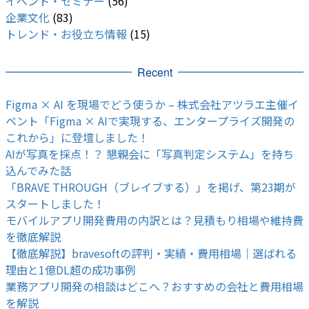
イベント・セミナー
(56)
企業文化
(83)
トレンド・お役立ち情報
(15)
Recent
Figma × AI を現場でどう使うか – 株式会社アツラエ主催イ
ベント「Figma × AIで実現する、エンタープライズ開発の
これから」に登壇しました！
AIが写真を採点！？ 懇親会に「写真判定システム」を持ち
込んでみた話
「BRAVE THROUGH（ブレイブする）」を掲げ、第23期が
スタートしました！
モバイルアプリ開発費用の内訳とは？見積もり相場や維持費
を徹底解説
【徹底解説】bravesoftの評判・実績・費用相場｜選ばれる
理由と1億DL超の成功事例
業務アプリ開発の相談はどこへ？おすすめの会社と費用相場
を解説