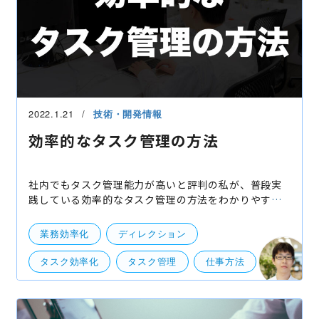
2022.1.21
技術・開発情報
効率的なタスク管理の方法
社内でもタスク管理能力が高いと評判の私が、普段実
践している効率的なタスク管理の方法をわかりやすく
まとめていきます。 少しでも効率的なタスク管理をす
るための手助けになると幸いです。 特にタスク管理が
業務効率化
ディレクション
苦手
タスク効率化
タスク管理
仕事方法
効率化
開発・便利ツール