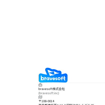
bravesoft株式会社
(bravesoft inc)
〒108-0014