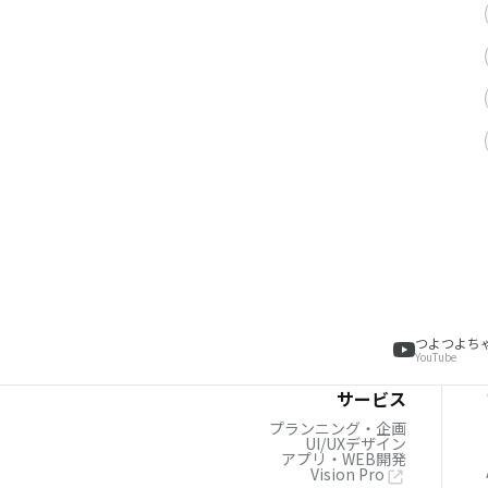
つよつよち
YouTube
サービス
プランニング・企画
UI/UXデザイン
アプリ・WEB開発
Vision Pro