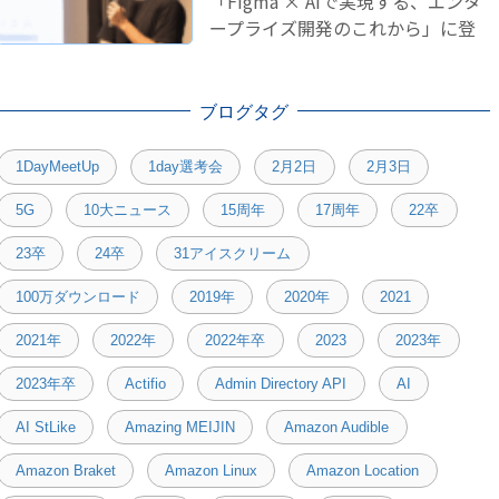
「Figma × AIで実現する、エンタ
ープライズ開発のこれから」に登
壇しました！
ブログタグ
1DayMeetUp
1day選考会
2月2日
2月3日
5G
10大ニュース
15周年
17周年
22卒
23卒
24卒
31アイスクリーム
100万ダウンロード
2019年
2020年
2021
2021年
2022年
2022年卒
2023
2023年
2023年卒
Actifio
Admin Directory API
AI
AI StLike
Amazing MEIJIN
Amazon Audible
Amazon Braket
Amazon Linux
Amazon Location