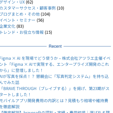
デザイン・UX
(62)
カスタマーサクセス・顧客事例
(10)
ブログまとめ・その他
(104)
イベント・セミナー
(56)
企業文化
(83)
トレンド・お役立ち情報
(15)
Recent
Figma × AI を現場でどう使うか – 株式会社アツラエ主催イベ
ント「Figma × AIで実現する、エンタープライズ開発のこれ
から」に登壇しました！
AIが写真を採点！？ 懇親会に「写真判定システム」を持ち込
んでみた話
「BRAVE THROUGH（ブレイブする）」を掲げ、第23期がス
タートしました！
モバイルアプリ開発費用の内訳とは？見積もり相場や維持費
を徹底解説
【徹底解説】bravesoftの評判・実績・費用相場｜選ばれる理