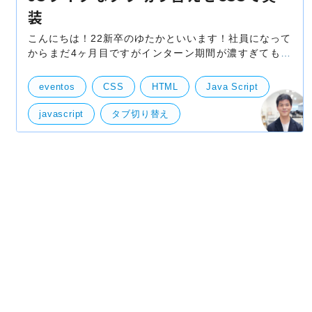
装
こんにちは！22新卒のゆたかといいます！社員になって
からまだ4ヶ月目ですがインターン期間が濃すぎてもう
長年いるかのような感覚に陥っております笑さて、今回
ご紹介したいのは「CSSでタブ切り替えを実装する方法
eventos
CSS
HTML
Java Script
javascript
タブ切り替え