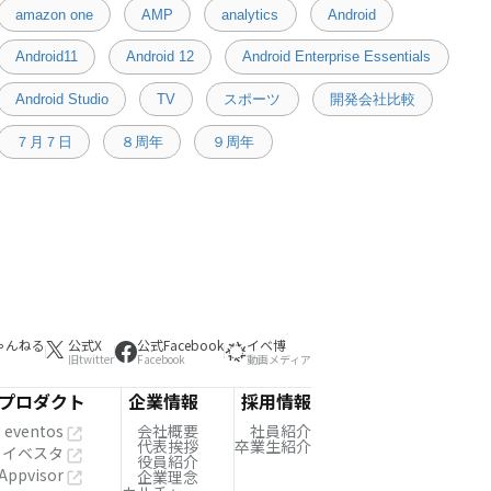
amazon one
AMP
analytics
Android
Android11
Android 12
Android Enterprise Essentials
Android Studio
TV
スポーツ
開発会社比較
７月７日
８周年
９周年
ゃんねる
公式X
公式Facebook
イベ博
旧twitter
Facebook
動画メディア
プロダクト
企業情報
採用情報
eventos
会社概要
社員紹介
代表挨拶
卒業生紹介
イベスタ
役員紹介
Appvisor
企業理念