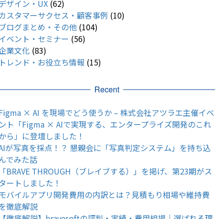
デザイン・UX
(62)
カスタマーサクセス・顧客事例
(10)
ブログまとめ・その他
(104)
イベント・セミナー
(56)
企業文化
(83)
トレンド・お役立ち情報
(15)
Recent
Figma × AI を現場でどう使うか – 株式会社アツラエ主催イベ
ント「Figma × AIで実現する、エンタープライズ開発のこれ
から」に登壇しました！
AIが写真を採点！？ 懇親会に「写真判定システム」を持ち込
んでみた話
「BRAVE THROUGH（ブレイブする）」を掲げ、第23期がス
タートしました！
モバイルアプリ開発費用の内訳とは？見積もり相場や維持費
を徹底解説
【徹底解説】bravesoftの評判・実績・費用相場｜選ばれる理