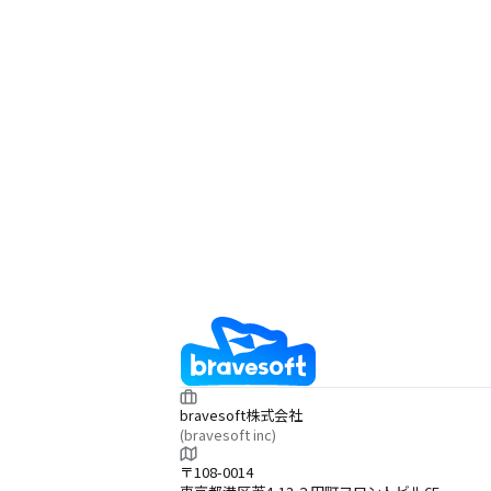
bravesoft株式会社
(bravesoft inc)
〒108-0014