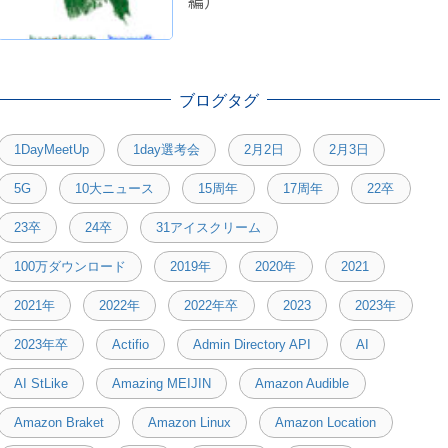
編）
ブログタグ
1DayMeetUp
1day選考会
2月2日
2月3日
5G
10大ニュース
15周年
17周年
22卒
23卒
24卒
31アイスクリーム
100万ダウンロード
2019年
2020年
2021
2021年
2022年
2022年卒
2023
2023年
2023年卒
Actifio
Admin Directory API
AI
AI StLike
Amazing MEIJIN
Amazon Audible
Amazon Braket
Amazon Linux
Amazon Location