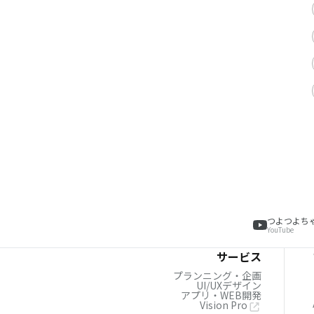
つよつよち
YouTube
サービス
プランニング・企画
UI/UXデザイン
アプリ・WEB開発
Vision Pro