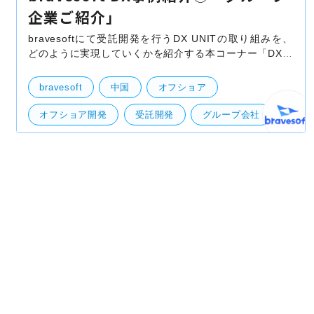
企業ご紹介」
bravesoftにて受託開発を行うDX UNITの取り組みを、
どのように実現していくかを紹介する本コーナー「DX事
例紹介」ですが、今回はbravesoftのグループ企業をご紹
介させて頂きます。 bravesoftは設立の翌年より中国で
bravesoft
中国
オフショア
オフショア開発
受託開発
グループ会社
ベトナム
ニアショア
島根
開発実績