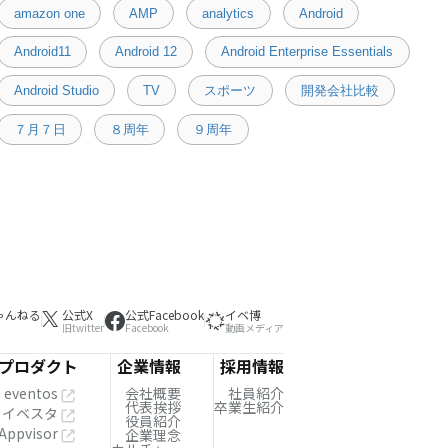
amazon one
AMP
analytics
Android
Android11
Android 12
Android Enterprise Essentials
Android Studio
TV
スポーツ
開発会社比較
７月７日
８周年
９周年
ゃんねる
公式X
公式Facebook
イベ博
旧twitter
Facebook
動画メディア
プロダクト
企業情報
採用情報
eventos
会社概要
社員紹介
代表挨拶
卒業生紹介
イベスタ
役員紹介
Appvisor
企業理念