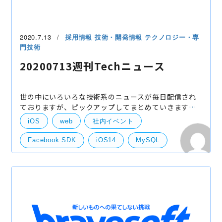
2020.7.13
採用情報
技術・開発情報
テクノロジー・専
門技術
20200713週刊Techニュース
世の中にいろいろな技術系のニュースが毎日配信され
ておりますが、ピックアップしてまとめていきます。
PHPがウェブサイトの80%で使われてる!? 以下、PHP
iOS
web
社内イベント
FrameworkのTop5を紹介しているのですが、知って
る人はす
Facebook SDK
iOS14
MySQL
Typescript 4.0 beta
まとめ
ニュース
技術
技術開発