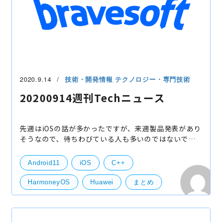
2020.9.14
技術・開発情報
テクノロジー・専門技術
20200914週刊Techニュース
先週はiOSの話が多かったですが、来週製品発表があり
そうなので、待ちわびている人も多いのではないでし
ょうか。 一方、今週はAndroid11が出たりと、ノーコ
ードを使ったプラットフォームを出したりと、Google
Android11
iOS
C++
も負け
HarmoneyOS
Huawei
まとめ
ニュース
ノーコード
不正出金
技術
音楽ストリーミング
技術開発