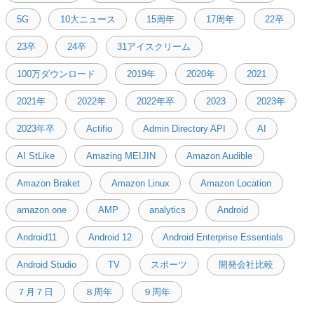
5G
10大ニュース
15周年
17周年
22卒
23卒
24卒
31アイスクリーム
100万ダウンロード
2019年
2020年
2021
2021年
2022年
2022年卒
2023
2023年
2023年卒
Actifio
Admin Directory API
AI
AI StLike
Amazing MEIJIN
Amazon Audible
Amazon Braket
Amazon Linux
Amazon Location
amazon one
AMP
analytics
Android
Android11
Android 12
Android Enterprise Essentials
Android Studio
TV
スポーツ
開発会社比較
７月７日
８周年
９周年