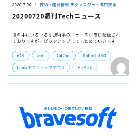
2020.7.20
技術・開発情報
テクノロジー・専門技術
20200720週刊Techニュース
世の中にいろいろな技術系のニュースが毎日配信され
ておりますが、ピックアップしてまとめていきます。
Windows上のPHP8.0以降もサポートしない 下記の記
事によると以下の状況になるようです。Windows上で
iOS
web
GitOps
Kotlin1.4M3
PHPを運
Linuxデスクトップアプリ
PHP8.0
まとめ
ニュース
技術
技術開発
サーバー
Andoroid