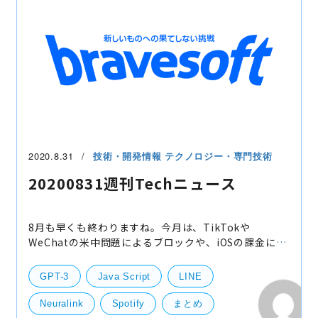
Andoroid
2020.8.31
技術・開発情報
テクノロジー・専門技術
20200831週刊Techニュース
8月も早くも終わりますね。今月は、TikTokや
WeChatの米中問題によるブロックや、iOSの課金に対
するアプリのストア公開停止など、スマホアプリにお
いてもいろいろな問題が起きておりました。 スマホビ
GPT-3
Java Script
LINE
ジネスを加速さ
Neuralink
Spotify
まとめ