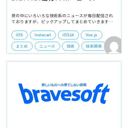
世の中にいろいろな技術系のニュースが毎日配信され
ておりますが、ピックアップしてまとめていきます。
iOS14ではトラッキングID取得前の確認が必要 iOS14
でのIDFAに関してですが、トラッキングID取得前の
iOS
Instacart
iOS14
Vue.js
まとめ
ニュース
技術
技術開発