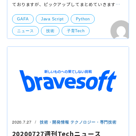
ておりますが、ピックアップしてまとめていきます。
子育Techなる言葉が 弊社でも、イベントのテクノロジ
ーということで eventech なる言葉を発信してお
GAFA
Java Script
Python
ニュース
技術
子育Tech
技術開発
開発・便利ツール
機械学習・ディープラーニング
2020.7.27
技術・開発情報
テクノロジー・専門技術
20200727週刊Techニュース