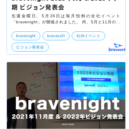
期 ビジョン発表会
先週金曜日、5月26日は毎月恒例の全社イベント
「bravenight」が開催されました。 尚、5月と11月の発
表は、次の半期に向けた経営戦略・新体制を発表する
「ビジョン発表会」も開催される２部構成となっており
bravenight
bravesoft
社内イベント
ますので
ビジョン発表会