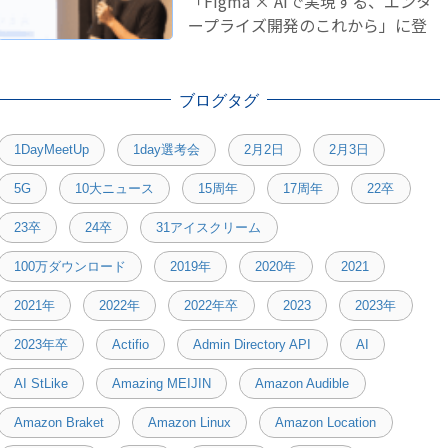
「Figma × AIで実現する、エンタ
ープライズ開発のこれから」に登
壇しました！
ブログタグ
1DayMeetUp
1day選考会
2月2日
2月3日
5G
10大ニュース
15周年
17周年
22卒
23卒
24卒
31アイスクリーム
100万ダウンロード
2019年
2020年
2021
2021年
2022年
2022年卒
2023
2023年
2023年卒
Actifio
Admin Directory API
AI
AI StLike
Amazing MEIJIN
Amazon Audible
Amazon Braket
Amazon Linux
Amazon Location