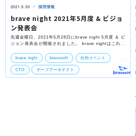
2021.5.30
採用情報
brave night 2021年5月度 & ビジョ
ン発表会
先週金曜日、2021年5月28日にbrave night 5月度 ＆ ビ
ジョン発表会が開催されました。 brave nightはこれま
でも本ブログで紹介させて頂いております通り、
bravesoftの１ヶ月のTOPICS、業績、事業部ごとの業績
brave night
bravesoft
社内イベント
や諸々
CTO
チーフアーキテクト
ビジョン発表会
人事発表