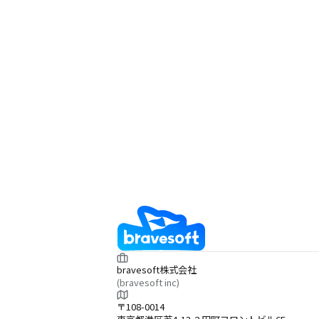
bravesoft株式会社
(bravesoft inc)
〒108-0014