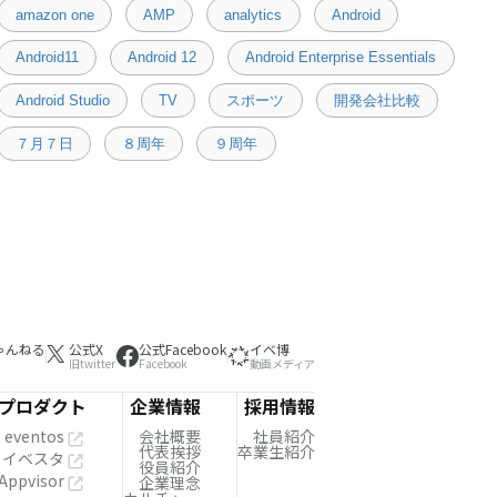
amazon one
AMP
analytics
Android
Android11
Android 12
Android Enterprise Essentials
Android Studio
TV
スポーツ
開発会社比較
７月７日
８周年
９周年
ゃんねる
公式X
公式Facebook
イベ博
旧twitter
Facebook
動画メディア
プロダクト
企業情報
採用情報
eventos
会社概要
社員紹介
代表挨拶
卒業生紹介
イベスタ
役員紹介
Appvisor
企業理念