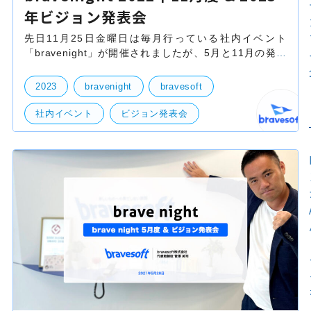
年ビジョン発表会
先日11月25日金曜日は毎月行っている社内イベント
「bravenight」が開催されましたが、5月と11月の発表
は、次の半期に向けた経営戦略・新体制を発表する「ビ
ジョン発表会」も開催される２部構成となっておりま
2023
bravenight
bravesoft
す。
社内イベント
ビジョン発表会