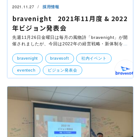
2021.11.27
採用情報
bravenight 2021年11月度 & 2022
年ビジョン発表会
先週11月26日金曜日は毎月の風物詩「bravenight」が開
催されましたが、今回は2022年の経営戦略・新体制を発
表する「ビジョン発表会」も開催される２部構成となっ
ております。 少し長いですが当日のレポートを紹介さ
bravenight
bravesoft
社内イベント
eventech
ビジョン発表会