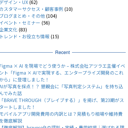
デザイン・UX
(62)
カスタマーサクセス・顧客事例
(10)
ブログまとめ・その他
(104)
イベント・セミナー
(56)
企業文化
(83)
トレンド・お役立ち情報
(15)
Recent
Figma × AI を現場でどう使うか – 株式会社アツラエ主催イベ
ント「Figma × AIで実現する、エンタープライズ開発のこれ
から」に登壇しました！
AIが写真を採点！？ 懇親会に「写真判定システム」を持ち込
んでみた話
「BRAVE THROUGH（ブレイブする）」を掲げ、第23期がス
タートしました！
モバイルアプリ開発費用の内訳とは？見積もり相場や維持費
を徹底解説
【徹底解説】bravesoftの評判・実績・費用相場｜選ばれる理