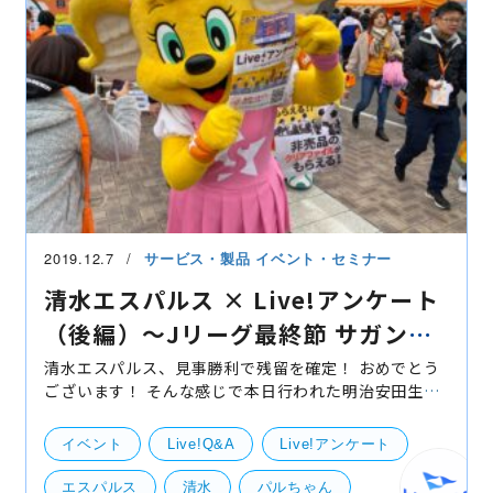
2019.12.7
サービス・製品
イベント・セミナー
清水エスパルス × Live!アンケート
（後編）〜Jリーグ最終節 サガン鳥
栖戦〜
清水エスパルス、見事勝利で残留を確定！ おめでとう
ございます！ そんな感じで本日行われた明治安田生命J
リーグ最終節、清水エスパルスvsサガン鳥栖のJ1残留
を掛けた一戦、頼れるエースストライカー・ドウグラ
イベント
Live!Q&A
Live!アンケート
ス
エスパルス
清水
パルちゃん