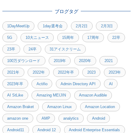
ブログタグ
1DayMeetUp
1day選考会
2月2日
2月3日
5G
10大ニュース
15周年
17周年
22卒
23卒
24卒
31アイスクリーム
100万ダウンロード
2019年
2020年
2021
2021年
2022年
2022年卒
2023
2023年
2023年卒
Actifio
Admin Directory API
AI
AI StLike
Amazing MEIJIN
Amazon Audible
Amazon Braket
Amazon Linux
Amazon Location
amazon one
AMP
analytics
Android
Android11
Android 12
Android Enterprise Essentials