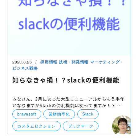
2020.8.26
採用情報
技術・開発情報
マーケティング・
ビジネス戦略
知らなきゃ損！？slackの便利機能
みなさん、3月にあった大型リニューアルからもう半年
となりますがSlackの便利機能は使ってますか！？ 弊
社もslackを導入しているので、知らなきゃ損！？な
bravesoft
業務効率化
Slack
slackの便利機能についていくつか紹介したいと思いま
す。
カスタムセクション
ブックマーク
リマインド
開発・便利ツール