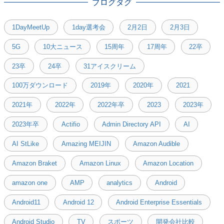
ブログタグ
1DayMeetUp
1day選考会
2月2日
2月3日
5G
10大ニュース
15周年
17周年
22卒
23卒
24卒
31アイスクリーム
100万ダウンロード
2019年
2020年
2021
2021年
2022年
2022年卒
2023
2023年
2023年卒
Actifio
Admin Directory API
AI
AI StLike
Amazing MEIJIN
Amazon Audible
Amazon Braket
Amazon Linux
Amazon Location
amazon one
AMP
analytics
Android
Android11
Android 12
Android Enterprise Essentials
Android Studio
TV
スポーツ
開発会社比較