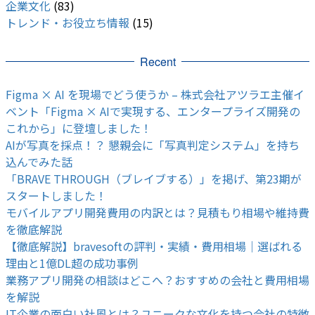
企業文化
(83)
トレンド・お役立ち情報
(15)
Recent
Figma × AI を現場でどう使うか – 株式会社アツラエ主催イ
ベント「Figma × AIで実現する、エンタープライズ開発の
これから」に登壇しました！
AIが写真を採点！？ 懇親会に「写真判定システム」を持ち
込んでみた話
「BRAVE THROUGH（ブレイブする）」を掲げ、第23期が
スタートしました！
モバイルアプリ開発費用の内訳とは？見積もり相場や維持費
を徹底解説
【徹底解説】bravesoftの評判・実績・費用相場｜選ばれる
理由と1億DL超の成功事例
業務アプリ開発の相談はどこへ？おすすめの会社と費用相場
を解説
IT企業の面白い社風とは？ユニークな文化を持つ会社の特徴