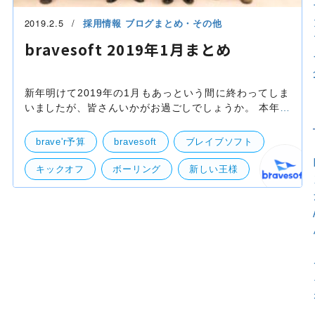
2019.2.5
採用情報
ブログまとめ・その他
bravesoft 2019年1月まとめ
新年明けて2019年の1月もあっという間に終わってしま
いましたが、皆さんいかがお過ごしでしょうか。 本年よ
り毎月「bravesoftで１ヶ月何があったか」という内容を
月次で振り返るブログを連載致します。 そのような感
brave'r予算
bravesoft
ブレイブソフト
キックオフ
ボーリング
新しい王様
ブレイブスタジオ
まとめ