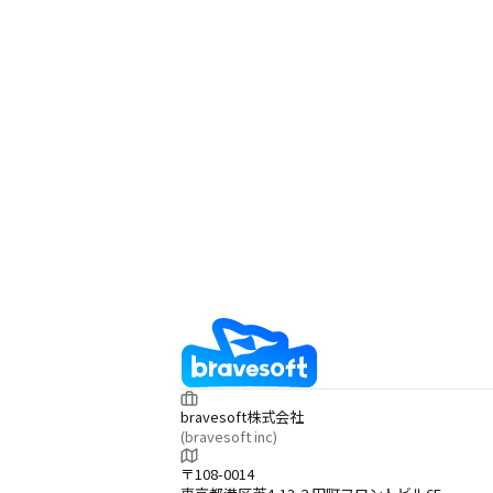
bravesoft株式会社
(bravesoft inc)
〒108-0014