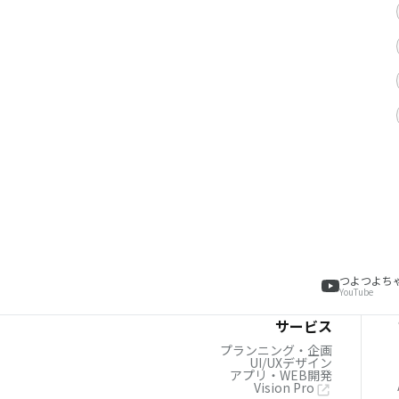
つよつよち
YouTube
サービス
プランニング・企画
UI/UXデザイン
アプリ・WEB開発
Vision Pro