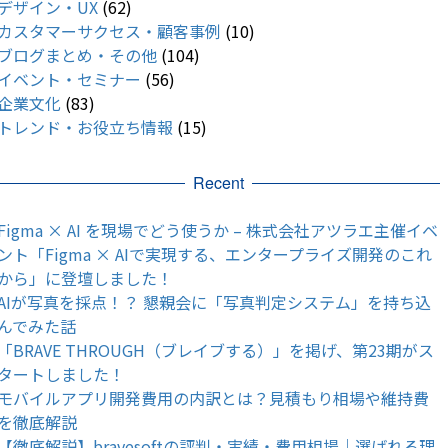
デザイン・UX
(62)
カスタマーサクセス・顧客事例
(10)
ブログまとめ・その他
(104)
イベント・セミナー
(56)
企業文化
(83)
トレンド・お役立ち情報
(15)
Recent
Figma × AI を現場でどう使うか – 株式会社アツラエ主催イベ
ント「Figma × AIで実現する、エンタープライズ開発のこれ
から」に登壇しました！
AIが写真を採点！？ 懇親会に「写真判定システム」を持ち込
んでみた話
「BRAVE THROUGH（ブレイブする）」を掲げ、第23期がス
タートしました！
モバイルアプリ開発費用の内訳とは？見積もり相場や維持費
を徹底解説
【徹底解説】bravesoftの評判・実績・費用相場｜選ばれる理