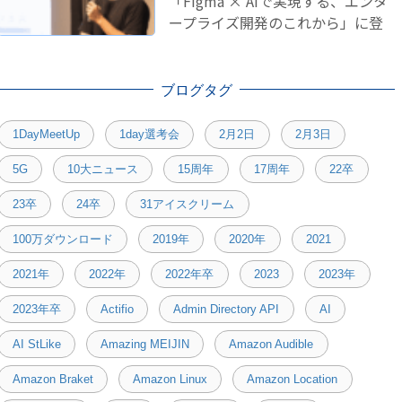
「Figma × AIで実現する、エンタ
ープライズ開発のこれから」に登
壇しました！
ブログタグ
1DayMeetUp
1day選考会
2月2日
2月3日
5G
10大ニュース
15周年
17周年
22卒
23卒
24卒
31アイスクリーム
100万ダウンロード
2019年
2020年
2021
2021年
2022年
2022年卒
2023
2023年
2023年卒
Actifio
Admin Directory API
AI
AI StLike
Amazing MEIJIN
Amazon Audible
Amazon Braket
Amazon Linux
Amazon Location