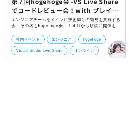
第７回hogehoge会 -VS Live Share
でコードレビュー会！with ブレイブ
スタジオ-
エンジニアチームをメインに技術周りの知見を共有する
会、その名もhogehoge会！！４月から順調に開催を続
け、今回が第７回目となりました！第１回目は「リモー
トhogehoge会「リモート環境での困ったことの共有＆
社内イベント
エンジニア
hogehoge
俺ス
Visual Studio Live Share
オンライン
ブレイブスタジオ
コードレビュー
リモート