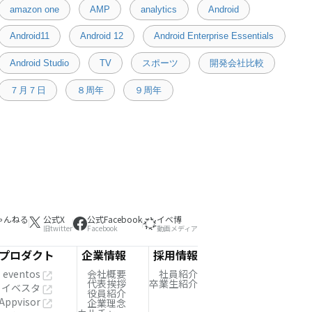
amazon one
AMP
analytics
Android
Android11
Android 12
Android Enterprise Essentials
Android Studio
TV
スポーツ
開発会社比較
７月７日
８周年
９周年
ゃんねる
公式X
公式Facebook
イベ博
旧twitter
Facebook
動画メディア
プロダクト
企業情報
採用情報
eventos
会社概要
社員紹介
代表挨拶
卒業生紹介
イベスタ
役員紹介
Appvisor
企業理念