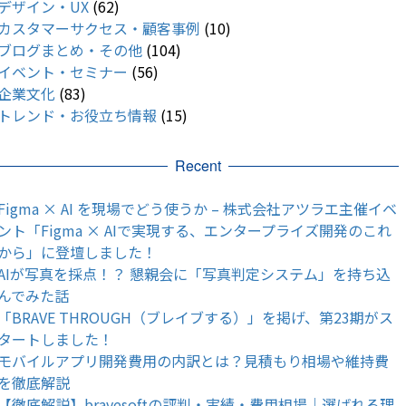
デザイン・UX
(62)
カスタマーサクセス・顧客事例
(10)
ブログまとめ・その他
(104)
イベント・セミナー
(56)
企業文化
(83)
トレンド・お役立ち情報
(15)
Recent
Figma × AI を現場でどう使うか – 株式会社アツラエ主催イベ
ント「Figma × AIで実現する、エンタープライズ開発のこれ
から」に登壇しました！
AIが写真を採点！？ 懇親会に「写真判定システム」を持ち込
んでみた話
「BRAVE THROUGH（ブレイブする）」を掲げ、第23期がス
タートしました！
モバイルアプリ開発費用の内訳とは？見積もり相場や維持費
を徹底解説
【徹底解説】bravesoftの評判・実績・費用相場｜選ばれる理