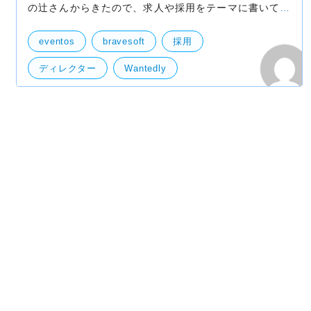
の辻さんからきたので、求人や採用をテーマに書いてみ
ますね。 今回はWantedlyの求人ページにあった 私の所
属するPS事業部のプロフェッショナルサポートの職種
eventos
bravesoft
採用
ディレクター
Wantedly
カスタマーサクセス
プロフェッショナルサポート
部活動
職種紹介