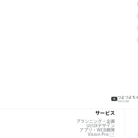
つよつよち
YouTube
サービス
プランニング・企画
UI/UXデザイン
アプリ・WEB開発
Vision Pro