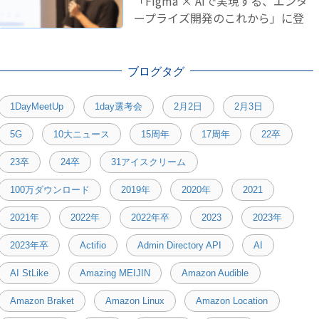
「Figma × AIで実現する、エンタ
ープライズ開発のこれから」に登
壇しました！
ブログタグ
1DayMeetUp
1day選考会
2月2日
2月3日
5G
10大ニュース
15周年
17周年
22卒
23卒
24卒
31アイスクリーム
100万ダウンロード
2019年
2020年
2021
2021年
2022年
2022年卒
2023
2023年
2023年卒
Actifio
Admin Directory API
AI
AI StLike
Amazing MEIJIN
Amazon Audible
Amazon Braket
Amazon Linux
Amazon Location