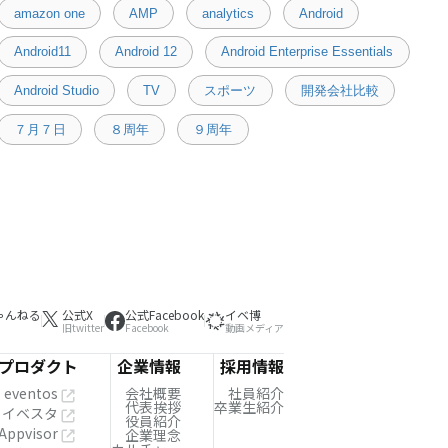
amazon one
AMP
analytics
Android
Android11
Android 12
Android Enterprise Essentials
Android Studio
TV
スポーツ
開発会社比較
７月７日
８周年
９周年
ゃんねる
公式X
公式Facebook
イベ博
旧twitter
Facebook
動画メディア
プロダクト
企業情報
採用情報
eventos
会社概要
社員紹介
代表挨拶
卒業生紹介
イベスタ
役員紹介
Appvisor
企業理念