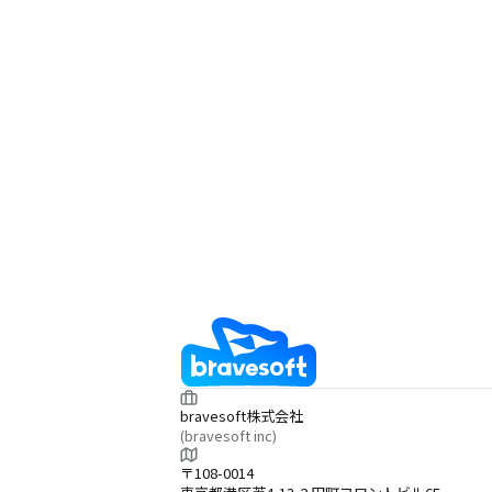
bravesoft株式会社
(bravesoft inc)
〒108-0014