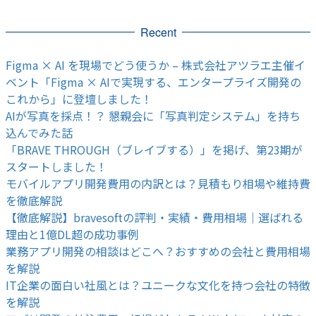
Recent
Figma × AI を現場でどう使うか – 株式会社アツラエ主催イ
ベント「Figma × AIで実現する、エンタープライズ開発の
これから」に登壇しました！
AIが写真を採点！？ 懇親会に「写真判定システム」を持ち
込んでみた話
「BRAVE THROUGH（ブレイブする）」を掲げ、第23期が
スタートしました！
モバイルアプリ開発費用の内訳とは？見積もり相場や維持費
を徹底解説
【徹底解説】bravesoftの評判・実績・費用相場｜選ばれる
理由と1億DL超の成功事例
業務アプリ開発の相談はどこへ？おすすめの会社と費用相場
を解説
IT企業の面白い社風とは？ユニークな文化を持つ会社の特徴
を解説