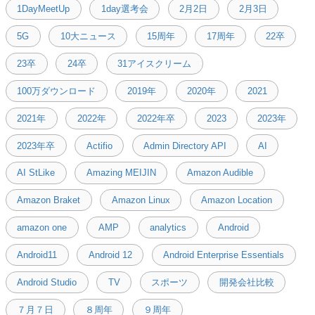
1DayMeetUp
1day選考会
2月2日
2月3日
5G
10大ニュース
15周年
17周年
22卒
23卒
24卒
31アイスクリーム
100万ダウンロード
2019年
2020年
2021
2021年
2022年
2022年卒
2023
2023年
2023年卒
Actifio
Admin Directory API
AI
AI StLike
Amazing MEIJIN
Amazon Audible
Amazon Braket
Amazon Linux
Amazon Location
amazon one
AMP
analytics
Android
Android11
Android 12
Android Enterprise Essentials
Android Studio
TV
スポーツ
開発会社比較
７月７日
８周年
９周年