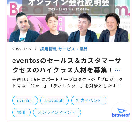
2022.11.2
採用情報
サービス・製品
eventosのセールス＆カスタマーサ
クセスのハイクラス人材を募集！オ
ンライン採用イベントレポート！
先週10月26日にパートナープロダクトの「プロジェク
トマネージャー」「ディレクター」を対象としたオン
ライン採用イベントを開催しましたが、それに引き続
いて11月1日にeventosの「セールスマネージャー」
eventos
bravesoft
社内イベント
「カスタマ
採用
オンラインイベント
カスタマーサクセスエンジニア
フィールドセールス
マネージャー