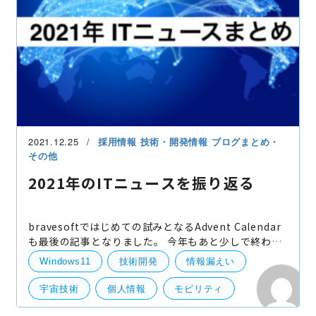
2021.12.25
採用情報
技術・開発情報
ブログまとめ・
その他
2021年のITニュースを振り返る
bravesoftではじめての試みとなるAdvent Calendar
も最後の記事となりました。 今年もあと少しで終わり
ますが、引き続きコロナの影響もあり、記憶に残る１
Windows11
技術開発
情報漏えい
年になったのではないでしょうか。 最後のAdvent
Calendar
宇宙技術
個人情報
モビリティ
メタバース
まとめ
Windows365