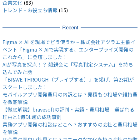
企業文化
(83)
トレンド・お役立ち情報
(15)
Recent
Figma × AI を現場でどう使うか – 株式会社アツラエ主催イ
ベント「Figma × AIで実現する、エンタープライズ開発の
これから」に登壇しました！
AIが写真を採点！？ 懇親会に「写真判定システム」を持ち
込んでみた話
「BRAVE THROUGH（ブレイブする）」を掲げ、第23期が
スタートしました！
モバイルアプリ開発費用の内訳とは？見積もり相場や維持費
を徹底解説
【徹底解説】bravesoftの評判・実績・費用相場｜選ばれる
理由と1億DL超の成功事例
業務アプリ開発の相談はどこへ？おすすめの会社と費用相場
を解説
IT企業の面白い社風とは？ユニークな文化を持つ会社の特徴