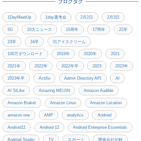
ブログタグ
1DayMeetUp
1day選考会
2月2日
2月3日
5G
10大ニュース
15周年
17周年
22卒
23卒
24卒
31アイスクリーム
100万ダウンロード
2019年
2020年
2021
2021年
2022年
2022年卒
2023
2023年
2023年卒
Actifio
Admin Directory API
AI
AI StLike
Amazing MEIJIN
Amazon Audible
Amazon Braket
Amazon Linux
Amazon Location
amazon one
AMP
analytics
Android
Android11
Android 12
Android Enterprise Essentials
Android Studio
TV
スポーツ
開発会社比較