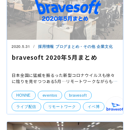
2020.5.31
採用情報
ブログまとめ・その他
企業文化
bravesoft 2020年5月まとめ
日本全国に猛威を振るった新型コロナウイルスも徐々
に陰りを見せつつある5月…リモートワークながらも
bravesoftは色々とニュースがありました。そんな５
月の手記をご紹介します！ 1.毎日リモート朝礼開始！
HONNE
eventos
bravesoft
全社
ライブ配信
リモートワーク
イベ博
オンラインイベント
まとめ
自宅作業
部活動