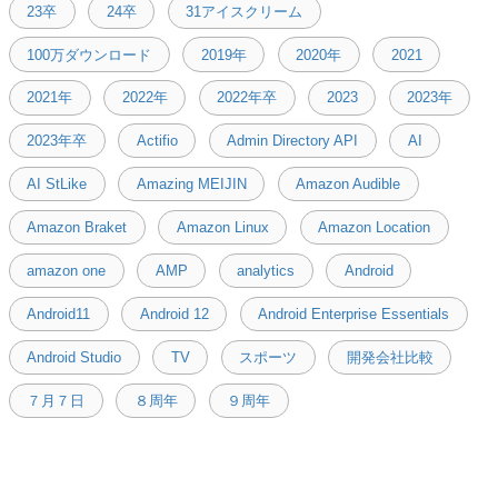
23卒
24卒
31アイスクリーム
100万ダウンロード
2019年
2020年
2021
2021年
2022年
2022年卒
2023
2023年
2023年卒
Actifio
Admin Directory API
AI
AI StLike
Amazing MEIJIN
Amazon Audible
Amazon Braket
Amazon Linux
Amazon Location
amazon one
AMP
analytics
Android
Android11
Android 12
Android Enterprise Essentials
Android Studio
TV
スポーツ
開発会社比較
７月７日
８周年
９周年