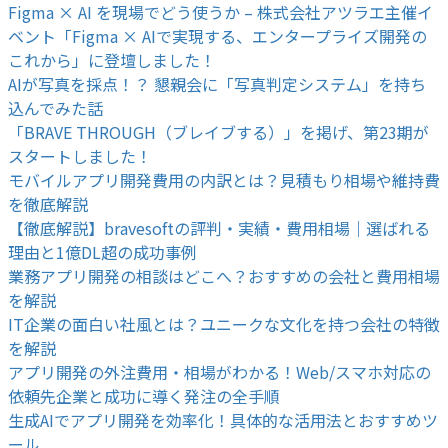
Figma × AI を現場でどう使うか – 株式会社アツラエ主催イ
ベント「Figma × AIで実現する、エンタープライズ開発の
これから」に登壇しました！
AIが写真を採点！？ 懇親会に「写真判定システム」を持ち
込んでみた話
「BRAVE THROUGH（ブレイブする）」を掲げ、第23期が
スタートしました！
モバイルアプリ開発費用の内訳とは？見積もり相場や維持費
を徹底解説
【徹底解説】bravesoftの評判・実績・費用相場｜選ばれる
理由と1億DL超の成功事例
業務アプリ開発の相談はどこへ？おすすめの会社と費用相場
を解説
IT企業の面白い社風とは？ユニークな文化を持つ会社の特徴
を解説
アプリ開発の外注費用・相場がわかる！Web/スマホ対応の
依頼先企業と成功に導く発注の全手順
生成AIでアプリ開発を効率化！具体的な活用法とおすすめツ
ール