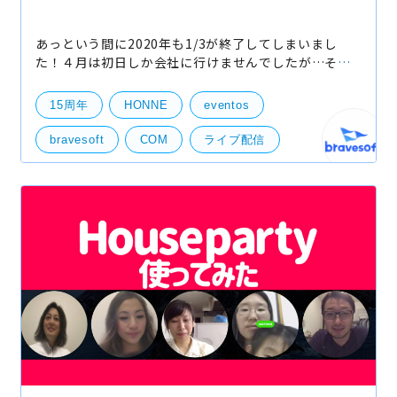
あっという間に2020年も1/3が終了してしまいまし
た！４月は初日しか会社に行けませんでしたが…そん
な中でも色々とbravesoftはニュースがありました。
そんな４月の手記を綴ります！ 1.オンライン入社式実
15周年
HONNE
eventos
施！ 4月
bravesoft
COM
ライブ配信
リモートワーク
オンラインセミナー
オンライン入社式
まとめ
部活動