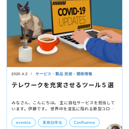
2020.4.2
サービス・製品
技術・開発情報
テレワークを充実させるツール５選
みなさん、こんにちは。 主に自社サービスを担当して
います。伊藤です。 世界中を混乱に陥れる新型コロナ
の影響で我々もいわゆるテレワーク、リモートワーク
を余儀なくされています。 当初は我々も早めにこのリ
eventos
業務効率化
Confluence
モー