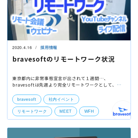
2020.4.16
採用情報
bravesoftのリモートワーク状況
東京都内に非常事態宣言が出されて１週間…、
bravesoftは先週より完全リモートワークとして、社
員は皆在宅勤務を行う運びとなりました。遡る事2月、
新型コロナウイルスが話題になったタイミングで以下
bravesoft
社内イベント
の通り、リモー
リモートワーク
MEET
WFH
ZOOM
オンライン
自宅勤務