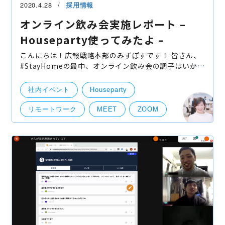
2020.4.28
採用情報
オンライン飲み会実施レポート –
Houseparty使ってみたよ –
こんにちは！広報戦略本部のみずぽすです！ 皆さん、
#StayHomeの最中、オンライン飲み会の調子はいかが
でしょうか。bravesoftは２月からいち早くリモート
ワークへの挑戦を続けてきました。そして、いち早く
社内イベント
Houseparty
オンライ
リモートワーク
MEET
ZOOM
オンライン飲み会
ビデオ動画
リモート飲み