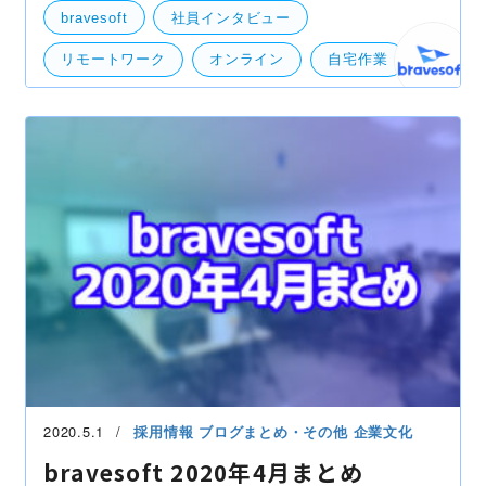
bravesoftはレベルを１段階下げて翌5月26日より、こ
bravesoft
社員インタビュー
れまでの「リモ
リモートワーク
オンライン
自宅作業
非常事態宣言解除
2020.5.1
採用情報
ブログまとめ・その他
企業文化
bravesoft 2020年4月まとめ