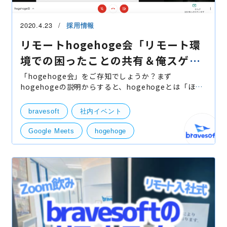
2020.4.23
採用情報
リモートhogehoge会「リモート環
境での困ったことの共有＆俺スゲー
環境自慢」
「hogehoge会」をご存知でしょうか？まず
hogehogeの説明からすると、hogehogeとは「ほげ
ほげ」と読み、「入力しやすい」という理由でダミー
データに使われる無意味な文字列ですが、エンジニア
bravesoft
社内イベント
が暫定的・一時的に使用
Google Meets
hogehoge
リモートワーク
Meets
ZOOM
自宅作業
赤ちゃん