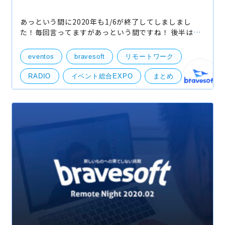
あっという間に2020年も1/6が終了してしましまし
た！毎回言ってますがあっという間ですね！ 後半は新
型コロナウイルスの影響でかなりバタバタしてしまい
ましたが… そんな激動の2020年2月を振り返ります！
eventos
bravesoft
リモートワーク
1.ラジオ
RADIO
イベント総合EXPO
まとめ
新型コロナウイルス
部活動