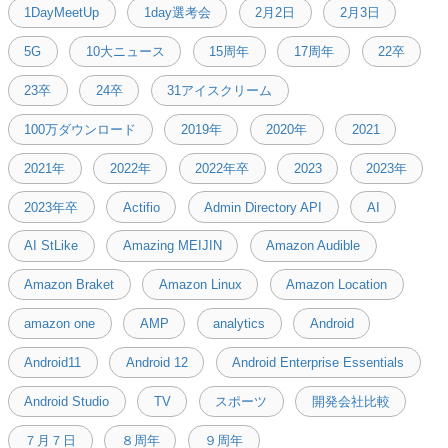
1DayMeetUp
1day選考会
2月2日
2月3日
5G
10大ニュース
15周年
17周年
22卒
23卒
24卒
31アイスクリーム
100万ダウンロード
2019年
2020年
2021
2021年
2022年
2022年卒
2023
2023年
2023年卒
Actifio
Admin Directory API
AI
AI StLike
Amazing MEIJIN
Amazon Audible
Amazon Braket
Amazon Linux
Amazon Location
amazon one
AMP
analytics
Android
Android11
Android 12
Android Enterprise Essentials
Android Studio
TV
スポーツ
開発会社比較
７月７日
８周年
９周年