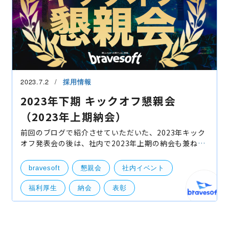
2023.7.2
採用情報
2023年下期 キックオフ懇親会
（2023年上期納会）
前回のブログで紹介させていただいた、2023年キック
オフ発表会の後は、社内で2023年上期の納会も兼ね
て、「キックオフ懇親会」を開催いたしました！ ▼
2023年下期キックオフ発表会のイベントレポートはこ
bravesoft
懇親会
社内イベント
ち
福利厚生
納会
表彰
レクリエーション