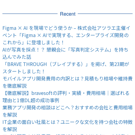
Recent
Figma × AI を現場でどう使うか – 株式会社アツラエ主催イ
ベント「Figma × AIで実現する、エンタープライズ開発の
これから」に登壇しました！
AIが写真を採点！？ 懇親会に「写真判定システム」を持ち
込んでみた話
「BRAVE THROUGH（ブレイブする）」を掲げ、第23期が
スタートしました！
モバイルアプリ開発費用の内訳とは？見積もり相場や維持費
を徹底解説
【徹底解説】bravesoftの評判・実績・費用相場｜選ばれる
理由と1億DL超の成功事例
業務アプリ開発の相談はどこへ？おすすめの会社と費用相場
を解説
IT企業の面白い社風とは？ユニークな文化を持つ会社の特徴
を解説