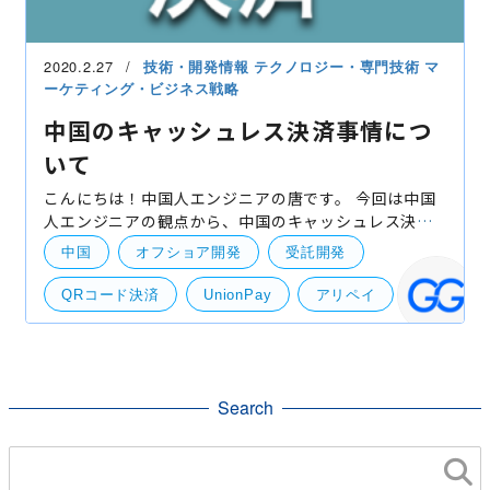
2020.2.27
技術・開発情報
テクノロジー・専門技術
マ
ーケティング・ビジネス戦略
中国のキャッシュレス決済事情につ
いて
こんにちは！中国人エンジニアの唐です。 今回は中国
人エンジニアの観点から、中国のキャッシュレス決済
事情について紹介致します！ キャッシュレス決済と
中国
オフショア開発
受託開発
は、クレジットカードや電子マネー、口座振替を利用
して、
QRコード決済
UnionPay
アリペイ
ウィーチャットペイ
キャッシュレス決済
スマホ決済
生体認証
サーバー
Search
Andoroid
競合情報・他社事例