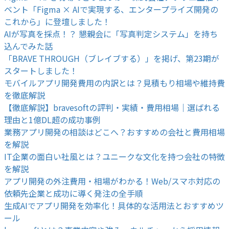
ベント「Figma × AIで実現する、エンタープライズ開発の
これから」に登壇しました！
AIが写真を採点！？ 懇親会に「写真判定システム」を持ち
込んでみた話
「BRAVE THROUGH（ブレイブする）」を掲げ、第23期が
スタートしました！
モバイルアプリ開発費用の内訳とは？見積もり相場や維持費
を徹底解説
【徹底解説】bravesoftの評判・実績・費用相場｜選ばれる
理由と1億DL超の成功事例
業務アプリ開発の相談はどこへ？おすすめの会社と費用相場
を解説
IT企業の面白い社風とは？ユニークな文化を持つ会社の特徴
を解説
アプリ開発の外注費用・相場がわかる！Web/スマホ対応の
依頼先企業と成功に導く発注の全手順
生成AIでアプリ開発を効率化！具体的な活用法とおすすめツ
ール