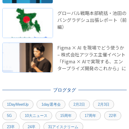
グローバル戦略本部統括・池田の
バングラデシュ出張レポート（前
編）
Figma × AI を現場でどう使うか
– 株式会社アツラエ主催イベント
「Figma × AIで実現する、エン
タープライズ開発のこれから」に
登壇しました！
ブログタグ
1DayMeetUp
1day選考会
2月2日
2月3日
5G
10大ニュース
15周年
17周年
22卒
23卒
24卒
31アイスクリーム