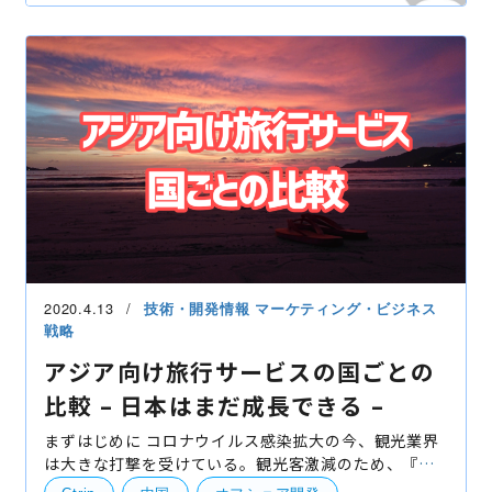
オフショア開発
受託開発
ディレクション
ベトナム
職種紹介
2020.4.13
技術・開発情報
マーケティング・ビジネス
戦略
アジア向け旅行サービスの国ごとの
比較 – 日本はまだ成長できる –
まずはじめに コロナウイルス感染拡大の今、観光業界
は大きな打撃を受けている。観光客激減のため、『鹿
が飢えている』『凶暴化している』という噂も出てい