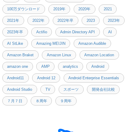
100万ダウンロード
2019年
2020年
2021
2021年
2022年
2022年卒
2023
2023年
2023年卒
Actifio
Admin Directory API
AI
AI StLike
Amazing MEIJIN
Amazon Audible
Amazon Braket
Amazon Linux
Amazon Location
amazon one
AMP
analytics
Android
Android11
Android 12
Android Enterprise Essentials
Android Studio
TV
スポーツ
開発会社比較
７月７日
８周年
９周年