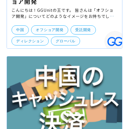
ョア開発
こんにちは！GGUnitの王です。 皆さんは「オフショ
ア開発」についてどのようなイメージをお持ちでしょ
うか？ オフショア開発について、「費用は安く抑えら
れる」一方で「品質が悪い」というイメージを思って
中国
オフショア開発
受託開発
いる方
ディレクション
グローバル
海外事業展開