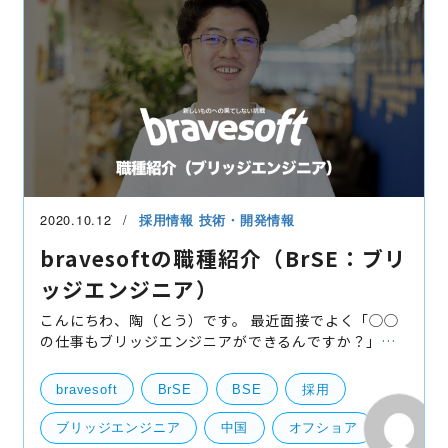
2020.10.12
採用情報
技術・開発情報
bravesoftの職種紹介（BrSE：ブリ
ッジエンジニア）
こんにちわ、陶（とう）です。 最近面接でよく「◯◯
の仕事もブリッジエンジニアができるんですか？」な
ど、聞かれることがあります。連休でちょうど振り返
りができたので、この記事を通してbravesoftでの
bravesoft
BrSE
BSE
採用
BrSEの魅力
ブリッジエンジニア
中国
オフショア