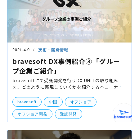
2021.4.9
技術・開発情報
bravesoft DX事例紹介③「グルー
プ企業ご紹介」
bravesoftにて受託開発を行うDX UNITの取り組み
を、どのように実現していくかを紹介する本コーナー
「DX事例紹介」ですが、今回はbravesoftのグループ
企業をご紹介させて頂きます。 bravesoftは設立の翌
bravesoft
中国
オフショア
年より中国で
オフショア開発
受託開発
グループ会社
ベトナム
ニアショア
島根
開発実績