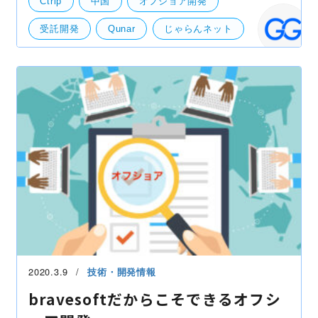
Ctrip
中国
オフショア開発
る（※一般財団法人「奈良の鹿愛護会」がツイートで
否定し
受託開発
Qunar
じゃらんネット
旅行サービス
日本
楽天トラベル
競合情報・他社事例
2020.3.9
技術・開発情報
bravesoftだからこそできるオフシ