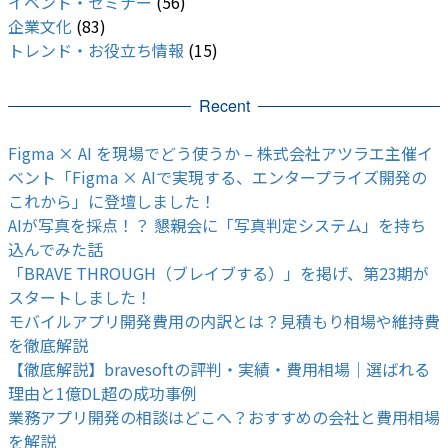
イベント・セミナー
(56)
企業文化
(83)
トレンド・お役立ち情報
(15)
Recent
Figma × AI を現場でどう使うか – 株式会社アツラエ主催イ
ベント「Figma × AIで実現する、エンタープライズ開発の
これから」に登壇しました！
AIが写真を採点！？ 懇親会に「写真判定システム」を持ち
込んでみた話
「BRAVE THROUGH（ブレイブする）」を掲げ、第23期が
スタートしました！
モバイルアプリ開発費用の内訳とは？見積もり相場や維持費
を徹底解説
【徹底解説】bravesoftの評判・実績・費用相場｜選ばれる
理由と1億DL超の成功事例
業務アプリ開発の相談はどこへ？おすすめの会社と費用相場
を解説