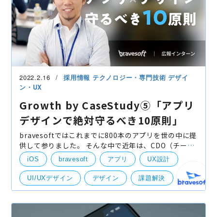
2022.2.16
採用情報
テクノロジー・専門技術
デザイ
ン・UX
Growth by CaseStudy⑤「アプリ
デザインで絶対守るべき10原則」
bravesoftではこれまでに800本のアプリを世の中に提
供して参りました。 そんな中で近年は、CDO（チーフ
デザインオフィサー）に青木が就任したり、
iOS
bravesoft
アプリ
UX設計
GoodDesign賞を受賞したり、開発だけではなくデザ
インもできる開発会
UI/UXデザイン
デザイン
課題解決
事業成長
原則
Andoroid
UI・UXデザイン