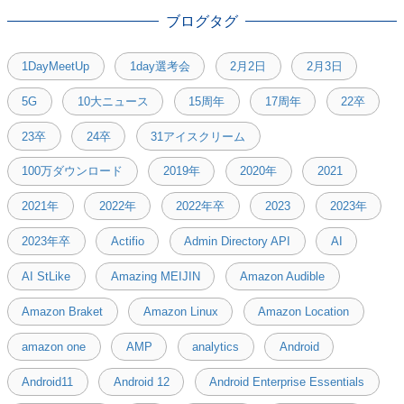
ブログタグ
1DayMeetUp
1day選考会
2月2日
2月3日
5G
10大ニュース
15周年
17周年
22卒
23卒
24卒
31アイスクリーム
100万ダウンロード
2019年
2020年
2021
2021年
2022年
2022年卒
2023
2023年
2023年卒
Actifio
Admin Directory API
AI
AI StLike
Amazing MEIJIN
Amazon Audible
Amazon Braket
Amazon Linux
Amazon Location
amazon one
AMP
analytics
Android
Android11
Android 12
Android Enterprise Essentials