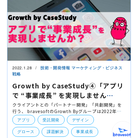
2022.1.28
技術・開発情報
マーケティング・ビジネス
戦略
Growth by CaseStudy④「アプリ
で “事業成長” を実現しません
か？」
クライアントとの「パートナー開発」「共創開発」を
行う、 bravesoftのGrowth Byグループは2022年、
「クライアントの事業成長」を改めてビジョンと掲
アプリ
受託開発
デザイン
げ、 企画から開発、運用保守までをサポートさせて頂
きたく考えて
グロース
課題解決
事業成長