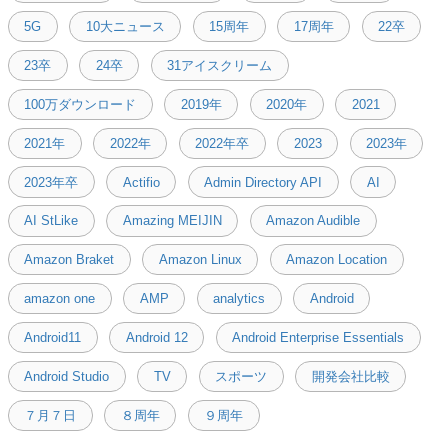
5G
10大ニュース
15周年
17周年
22卒
23卒
24卒
31アイスクリーム
100万ダウンロード
2019年
2020年
2021
2021年
2022年
2022年卒
2023
2023年
2023年卒
Actifio
Admin Directory API
AI
AI StLike
Amazing MEIJIN
Amazon Audible
Amazon Braket
Amazon Linux
Amazon Location
amazon one
AMP
analytics
Android
Android11
Android 12
Android Enterprise Essentials
Android Studio
TV
スポーツ
開発会社比較
７月７日
８周年
９周年