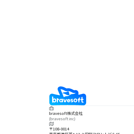
bravesoft株式会社
(bravesoft inc)
〒108-0014