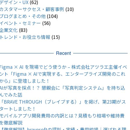
デザイン・UX
(62)
カスタマーサクセス・顧客事例
(10)
ブログまとめ・その他
(104)
イベント・セミナー
(56)
企業文化
(83)
トレンド・お役立ち情報
(15)
Recent
Figma × AI を現場でどう使うか – 株式会社アツラエ主催イベ
ント「Figma × AIで実現する、エンタープライズ開発のこれ
から」に登壇しました！
AIが写真を採点！？ 懇親会に「写真判定システム」を持ち込
んでみた話
「BRAVE THROUGH（ブレイブする）」を掲げ、第23期がス
タートしました！
モバイルアプリ開発費用の内訳とは？見積もり相場や維持費
を徹底解説
【徹底解説】bravesoftの評判・実績・費用相場｜選ばれる理