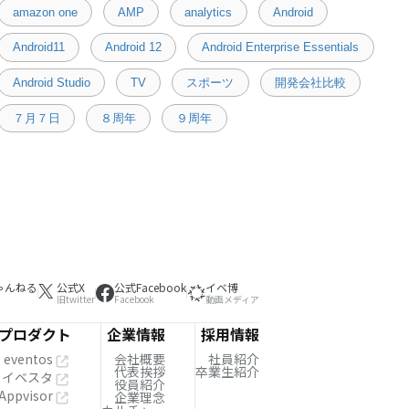
amazon one
AMP
analytics
Android
Android11
Android 12
Android Enterprise Essentials
Android Studio
TV
スポーツ
開発会社比較
７月７日
８周年
９周年
ゃんねる
公式X
公式Facebook
イベ博
旧twitter
Facebook
動画メディア
プロダクト
企業情報
採用情報
eventos
会社概要
社員紹介
代表挨拶
卒業生紹介
イベスタ
役員紹介
Appvisor
企業理念