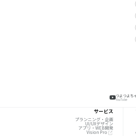
つよつよち
YouTube
サービス
プランニング・企画
UI/UXデザイン
アプリ・WEB開発
Vision Pro