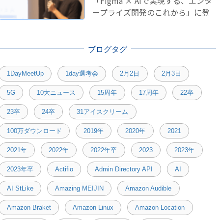
「Figma × AIで実現する、エンタ
ープライズ開発のこれから」に登
壇しました！
ブログタグ
1DayMeetUp
1day選考会
2月2日
2月3日
5G
10大ニュース
15周年
17周年
22卒
23卒
24卒
31アイスクリーム
100万ダウンロード
2019年
2020年
2021
2021年
2022年
2022年卒
2023
2023年
2023年卒
Actifio
Admin Directory API
AI
AI StLike
Amazing MEIJIN
Amazon Audible
Amazon Braket
Amazon Linux
Amazon Location