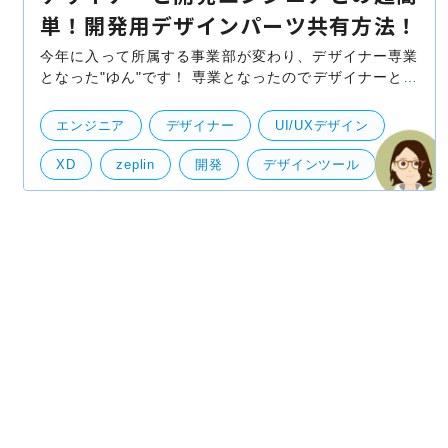
単！開発用デザインパーツ共有方法！
今年に入って所属する事業部が変わり、デザイナー専業
となった"ゆん"です！ 専業となったのでデザイナーとし
てのブログを書きますが、 所でデザイナーの皆様、エン
ジニアの方々とのパーツ共有はどうなさってますか
エンジニア
デザイナー
UI/UXデザイン
XD
zeplin
開発
デザインツール
パーツ書き出し
共有
開発・便利ツール
UI・UXデザイン