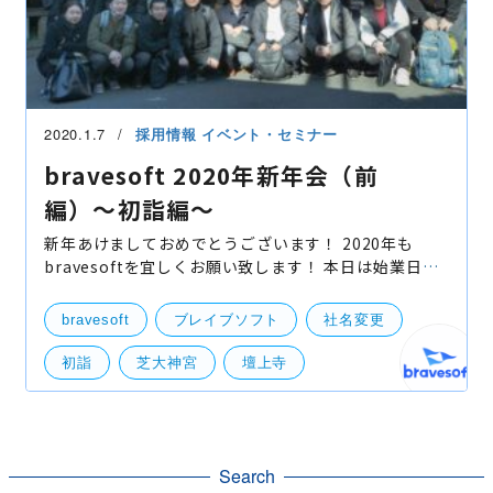
2020.1.7
採用情報
イベント・セミナー
bravesoft 2020年新年会（前
編）〜初詣編〜
新年あけましておめでとうございます！ 2020年も
bravesoftを宜しくお願い致します！ 本日は始業日で
ある2020年1月6日の新年会の様子をお届けしようと思
っておりますが… その前に重大発表をさせて頂きまし
bravesoft
ブレイブソフト
社名変更
た！
初詣
芝大神宮
壇上寺
社外イベント
Search