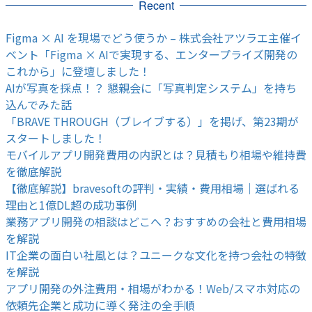
Recent
Figma × AI を現場でどう使うか – 株式会社アツラエ主催イ
ベント「Figma × AIで実現する、エンタープライズ開発の
これから」に登壇しました！
AIが写真を採点！？ 懇親会に「写真判定システム」を持ち
込んでみた話
「BRAVE THROUGH（ブレイブする）」を掲げ、第23期が
スタートしました！
モバイルアプリ開発費用の内訳とは？見積もり相場や維持費
を徹底解説
【徹底解説】bravesoftの評判・実績・費用相場｜選ばれる
理由と1億DL超の成功事例
業務アプリ開発の相談はどこへ？おすすめの会社と費用相場
を解説
IT企業の面白い社風とは？ユニークな文化を持つ会社の特徴
を解説
アプリ開発の外注費用・相場がわかる！Web/スマホ対応の
依頼先企業と成功に導く発注の全手順