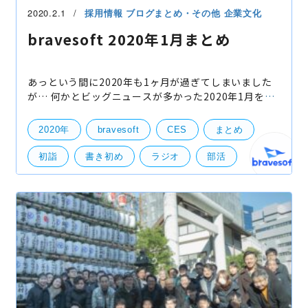
2020.2.1
採用情報
ブログまとめ・その他
企業文化
bravesoft 2020年1月まとめ
あっという間に2020年も1ヶ月が過ぎてしまいました
が… 何かとビッグニュースが多かった2020年1月を振
り返ります！ 1.社名を変更しました！ 新年早々お届け
したビッグニュースがこちら！ 皆さん東京事変再始動
2020年
bravesoft
CES
まとめ
と同
初詣
書き初め
ラジオ
部活
部活動