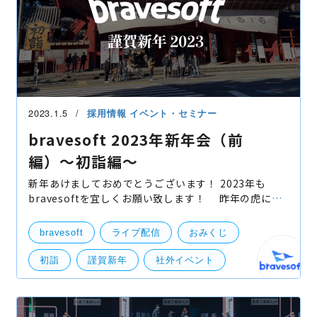
2023.1.5
採用情報
イベント・セミナー
bravesoft 2023年新年会（前
編）〜初詣編〜
新年あけましておめでとうございます！ 2023年も
bravesoftを宜しくお願い致します！ 昨年の虎に引
き続き、今年は卯年ということでウサギに扮してみま
した。 そんな感じで2023年シーズンも昨日
bravesoft
ライブ配信
おみくじ
初詣
謹賀新年
社外イベント