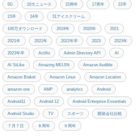
5G
10大ニュース
15周年
17周年
22卒
23卒
24卒
31アイスクリーム
100万ダウンロード
2019年
2020年
2021
2021年
2022年
2022年卒
2023
2023年
2023年卒
Actifio
Admin Directory API
AI
AI StLike
Amazing MEIJIN
Amazon Audible
Amazon Braket
Amazon Linux
Amazon Location
amazon one
AMP
analytics
Android
Android11
Android 12
Android Enterprise Essentials
Android Studio
TV
スポーツ
開発会社比較
７月７日
８周年
９周年