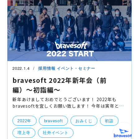
2022.1.4
採用情報
イベント・セミナー
bravesoft 2022年新年会（前
編）〜初詣編〜
新年あけましておめでとうございます！ 2022年も
bravesoftを宜しくお願い致します！ 今年は寅年とい
うことで虎に扮してみましたが… そんな感じで2022年
シーズンもSTART、本日仕事始めと言うことで一昨
2022年
bravesoft
おみくじ
初詣
年、昨年に
増上寺
社外イベント