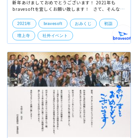
新年あけましておめでとうございます！ 2021年も
bravesoftを宜しくお願い致します！ さて、そんな感
じでbravesoftは2021年の始業を、 昨日1月4日から開
始致しましたが昨年に引き続き、今年も年始は初詣を
2021年
bravesoft
おみくじ
初詣
増上寺
社外イベント