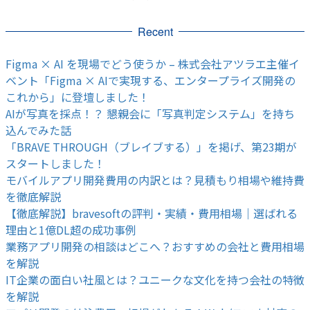
Recent
Figma × AI を現場でどう使うか – 株式会社アツラエ主催イ
ベント「Figma × AIで実現する、エンタープライズ開発の
これから」に登壇しました！
AIが写真を採点！？ 懇親会に「写真判定システム」を持ち
込んでみた話
「BRAVE THROUGH（ブレイブする）」を掲げ、第23期が
スタートしました！
モバイルアプリ開発費用の内訳とは？見積もり相場や維持費
を徹底解説
【徹底解説】bravesoftの評判・実績・費用相場｜選ばれる
理由と1億DL超の成功事例
業務アプリ開発の相談はどこへ？おすすめの会社と費用相場
を解説
IT企業の面白い社風とは？ユニークな文化を持つ会社の特徴
を解説