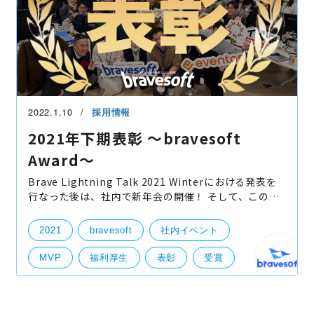
2022.1.10
採用情報
2021年下期表彰 〜bravesoft
Award〜
Brave Lightning Talk 2021 Winterにおける発表を
行なった後は、社内で新年会の開催！ そして、この新
年会において2021年下期の各種表彰を行いました！ 新
年会の乾杯の挨拶は古岡部長！ 乾杯を行い、普
2021
bravesoft
社内イベント
MVP
福利厚生
表彰
受賞