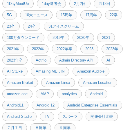
1DayMeetUp
1day選考会
2月2日
2月3日
5G
10大ニュース
15周年
17周年
22卒
23卒
24卒
31アイスクリーム
100万ダウンロード
2019年
2020年
2021
2021年
2022年
2022年卒
2023
2023年
2023年卒
Actifio
Admin Directory API
AI
AI StLike
Amazing MEIJIN
Amazon Audible
Amazon Braket
Amazon Linux
Amazon Location
amazon one
AMP
analytics
Android
Android11
Android 12
Android Enterprise Essentials
Android Studio
TV
スポーツ
開発会社比較
７月７日
８周年
９周年