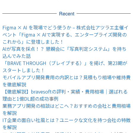
Recent
Figma × AI を現場でどう使うか – 株式会社アツラエ主催イ
ベント「Figma × AIで実現する、エンタープライズ開発の
これから」に登壇しました！
AIが写真を採点！？ 懇親会に「写真判定システム」を持ち
込んでみた話
「BRAVE THROUGH（ブレイブする）」を掲げ、第23期が
スタートしました！
モバイルアプリ開発費用の内訳とは？見積もり相場や維持費
を徹底解説
【徹底解説】bravesoftの評判・実績・費用相場｜選ばれる
理由と1億DL超の成功事例
業務アプリ開発の相談はどこへ？おすすめの会社と費用相場
を解説
IT企業の面白い社風とは？ユニークな文化を持つ会社の特徴
を解説