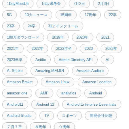
1DayMeetUp
1day選考会
2月2日
2月3日
5G
10大ニュース
15周年
17周年
22卒
23卒
24卒
31アイスクリーム
100万ダウンロード
2019年
2020年
2021
2021年
2022年
2022年卒
2023
2023年
2023年卒
Actifio
Admin Directory API
AI
AI StLike
Amazing MEIJIN
Amazon Audible
Amazon Braket
Amazon Linux
Amazon Location
amazon one
AMP
analytics
Android
Android11
Android 12
Android Enterprise Essentials
Android Studio
TV
スポーツ
開発会社比較
７月７日
８周年
９周年