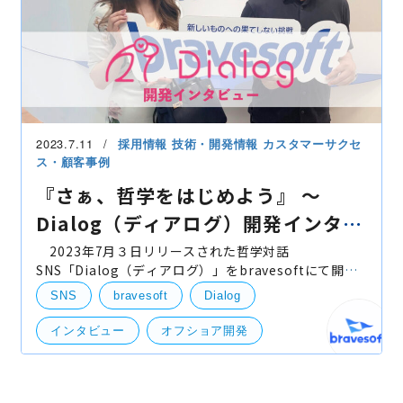
2023.7.11
採用情報
技術・開発情報
カスタマーサクセ
ス・顧客事例
『さぁ、哲学をはじめよう』 〜
Dialog（ディアログ）開発インタビ
ュー 〜
2023年7月３日リリースされた哲学対話
SNS「Dialog（ディアログ）」をbravesoftにて開発
させていただきました。 名前 ： Dialog（デ
SNS
bravesoft
Dialog
ィアログ） URL ： https
インタビュー
オフショア開発
受託開発
ディアログ
哲学対話
お客様インタビュー