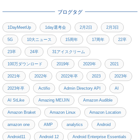
ブログタグ
1DayMeetUp
1day選考会
2月2日
2月3日
5G
10大ニュース
15周年
17周年
22卒
23卒
24卒
31アイスクリーム
100万ダウンロード
2019年
2020年
2021
2021年
2022年
2022年卒
2023
2023年
2023年卒
Actifio
Admin Directory API
AI
AI StLike
Amazing MEIJIN
Amazon Audible
Amazon Braket
Amazon Linux
Amazon Location
amazon one
AMP
analytics
Android
Android11
Android 12
Android Enterprise Essentials