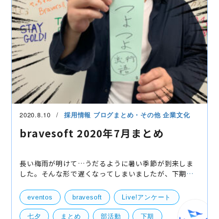
2020.8.10
採用情報
ブログまとめ・その他
企業文化
bravesoft 2020年7月まとめ
長い梅雨が明けて…うだるように暑い季節が到来しま
した。そんな形で遅くなってしまいましたが、下期の
スタートでもある7月を振り返ります！ 1. 下期
START！ あっという間に2020年も半分が終わり、下
eventos
bravesoft
Live!アンケート
期が
七夕
まとめ
部活動
下期