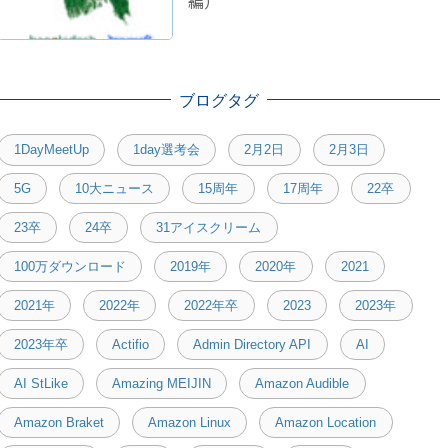
編）
ブログタグ
1DayMeetUp
1day選考会
2月2日
2月3日
5G
10大ニュース
15周年
17周年
22卒
23卒
24卒
31アイスクリーム
100万ダウンロード
2019年
2020年
2021
2021年
2022年
2022年卒
2023
2023年
2023年卒
Actifio
Admin Directory API
AI
AI StLike
Amazing MEIJIN
Amazon Audible
Amazon Braket
Amazon Linux
Amazon Location