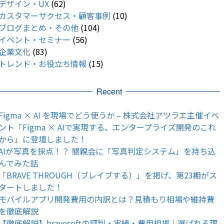
デザイン・UX
(62)
カスタマーサクセス・顧客事例
(10)
ブログまとめ・その他
(104)
イベント・セミナー
(56)
企業文化
(83)
トレンド・お役立ち情報
(15)
Recent
Figma × AI を現場でどう使うか – 株式会社アツラエ主催イベ
ント「Figma × AIで実現する、エンタープライズ開発のこれ
から」に登壇しました！
AIが写真を採点！？ 懇親会に「写真判定システム」を持ち込
んでみた話
「BRAVE THROUGH（ブレイブする）」を掲げ、第23期がス
タートしました！
モバイルアプリ開発費用の内訳とは？見積もり相場や維持費
を徹底解説
【徹底解説】bravesoftの評判・実績・費用相場｜選ばれる理