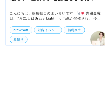
こんにちは、採用担当のまいまいです！
先週金曜
日、7月21日はBrave Lightning Talkが開催され、 今回
のコンセプトは「夏祭り」だったので、浴衣や甚平、法
被など夏の装いで各自発表をしていただきました！
bravesoft
社内イベント
福利厚生
夏祭り