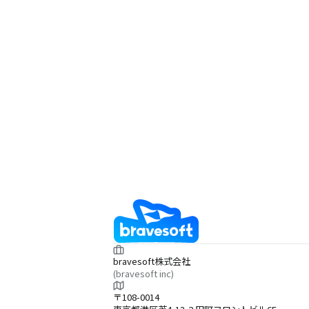
bravesoft株式会社
(bravesoft inc)
〒108-0014