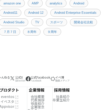
amazon one
AMP
analytics
Android
Android11
Android 12
Android Enterprise Essentials
Android Studio
TV
スポーツ
開発会社比較
７月７日
８周年
９周年
ゃんねる
公式X
公式Facebook
イベ博
旧twitter
Facebook
動画メディア
プロダクト
企業情報
採用情報
eventos
会社概要
社員紹介
代表挨拶
卒業生紹介
イベスタ
役員紹介
Appvisor
企業理念