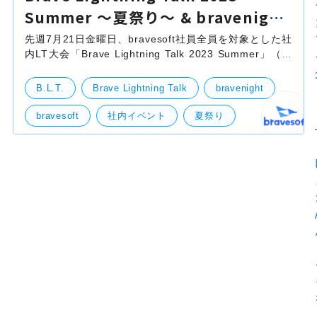
Summer 〜夏祭り〜 & bravenight
2023年7月度
先週7月21日金曜日、bravesoft社員全員を対象とした社
内LT大会「Brave Lightning Talk 2023 Summer」（通
称：B.L.T. 2023 Summer）が開催されました！ B.L.T.
も今回で５回目となりますが、例年同様に半年（今
B.L.T.
Brave Lightning Talk
bravenight
bravesoft
社内イベント
夏祭り