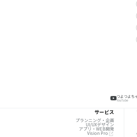
つよつよち
YouTube
サービス
プランニング・企画
UI/UXデザイン
アプリ・WEB開発
Vision Pro