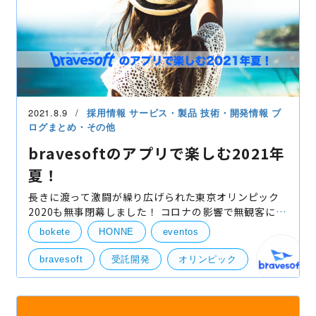
2021.8.9
採用情報
サービス・製品
技術・開発情報
ブ
ログまとめ・その他
bravesoftのアプリで楽しむ2021年
夏！
長きに渡って激闘が繰り広げられた東京オリンピック
2020も無事閉幕しました！ コロナの影響で無観客にこ
そなってしまいましたが、ホーム・アドバンテージを
bokete
HONNE
eventos
活かし、歴代最多となるメダルを獲得した日本選手団
に拍手
bravesoft
受託開発
オリンピック
夏
夏休み