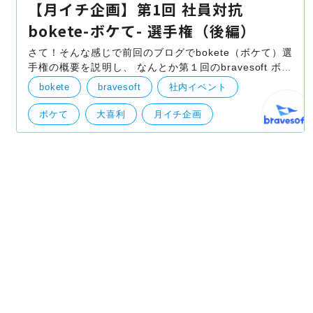
【月イチ企画】第1回 社員対抗
bokete-ボケて- 選手権（後編）
さて！そんな感じで前回のブログでbokete（ボケて）選
手権の概要を説明し、 なんとか第１回のbravesoft ボケ
王が決まりましたので、まいまいと振り返りながら発表
bokete
bravesoft
社内イベント
します！ ＊＊＊ 高瀬（以下高）「さて、そんな感
ボケて
大喜利
月イチ企画
社内対抗
自社事業（BtoB・BtoC）