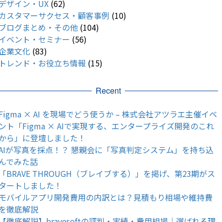
デザイン・UX
(62)
カスタマーサクセス・顧客事例
(10)
ブログまとめ・その他
(104)
イベント・セミナー
(56)
企業文化
(83)
トレンド・お役立ち情報
(15)
Recent
Figma × AI を現場でどう使うか – 株式会社アツラエ主催イベ
ント「Figma × AIで実現する、エンタープライズ開発のこれ
から」に登壇しました！
AIが写真を採点！？ 懇親会に「写真判定システム」を持ち込
んでみた話
「BRAVE THROUGH（ブレイブする）」を掲げ、第23期がス
タートしました！
モバイルアプリ開発費用の内訳とは？見積もり相場や維持費
を徹底解説
【徹底解説】bravesoftの評判・実績・費用相場｜選ばれる理