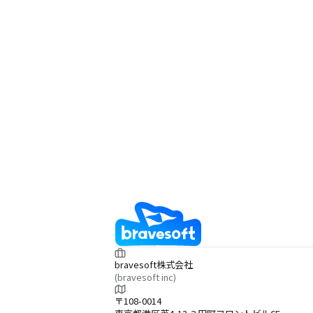
bravesoft株式会社
(bravesoft inc)
〒108-0014