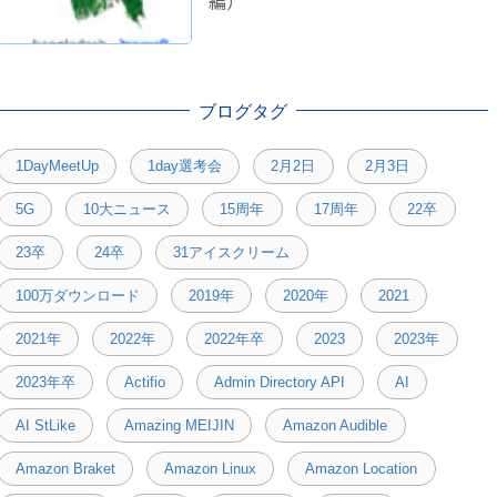
編）
ブログタグ
1DayMeetUp
1day選考会
2月2日
2月3日
5G
10大ニュース
15周年
17周年
22卒
23卒
24卒
31アイスクリーム
100万ダウンロード
2019年
2020年
2021
2021年
2022年
2022年卒
2023
2023年
2023年卒
Actifio
Admin Directory API
AI
AI StLike
Amazing MEIJIN
Amazon Audible
Amazon Braket
Amazon Linux
Amazon Location