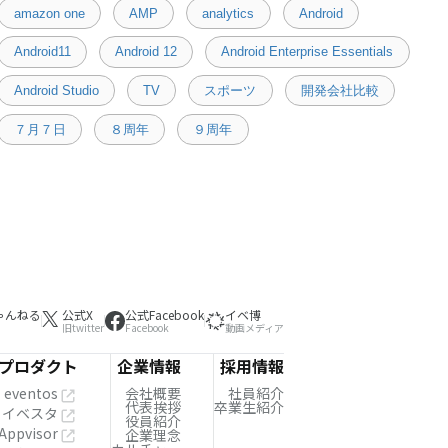
amazon one
AMP
analytics
Android
Android11
Android 12
Android Enterprise Essentials
Android Studio
TV
スポーツ
開発会社比較
７月７日
８周年
９周年
ゃんねる
公式X
公式Facebook
イベ博
旧twitter
Facebook
動画メディア
プロダクト
企業情報
採用情報
eventos
会社概要
社員紹介
代表挨拶
卒業生紹介
イベスタ
役員紹介
Appvisor
企業理念