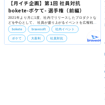
【月イチ企画】第1回 社員対抗
bokete-ボケて- 選手権（前編）
2021年より月に1度、社内でリリースしたプロダクトな
どを中心として、 社員が盛り上がるイベントを広報戦略
本部より提供致します。その名も「月イチ企画」！ 基本
bokete
bravesoft
社内イベント
的にゆるい感じの内容を記載しますので、是非肩の力
ボケて
大喜利
社員対抗
月イチ企画
自社事業（BtoB・BtoC）