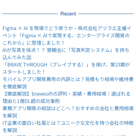
Recent
Figma × AI を現場でどう使うか – 株式会社アツラエ主催イ
ベント「Figma × AIで実現する、エンタープライズ開発の
これから」に登壇しました！
AIが写真を採点！？ 懇親会に「写真判定システム」を持ち
込んでみた話
「BRAVE THROUGH（ブレイブする）」を掲げ、第23期が
スタートしました！
モバイルアプリ開発費用の内訳とは？見積もり相場や維持費
を徹底解説
【徹底解説】bravesoftの評判・実績・費用相場｜選ばれる
理由と1億DL超の成功事例
業務アプリ開発の相談はどこへ？おすすめの会社と費用相場
を解説
IT企業の面白い社風とは？ユニークな文化を持つ会社の特徴
を解説