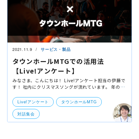
2021.11.9
サービス・製品
タウンホールMTGでの活用法
【Live!アンケート】
みなさま、こんにちは！ Live!アンケート担当の伊藤で
す！ 社内にクリスマスソングが流れています。 年の瀬
というにはまだ早いですが、もうそんな時期なのです
ね。 今年も色々とLive!アンケートをご活用いただき誠
Live!アンケート
タウンホールMTG
対話集会