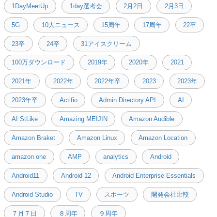
1DayMeetUp
1day選考会
2月2日
2月3日
5G
10大ニュース
15周年
17周年
22卒
23卒
24卒
31アイスクリーム
100万ダウンロード
2019年
2020年
2021
2021年
2022年
2022年卒
2023
2023年
2023年卒
Actifio
Admin Directory API
AI
AI StLike
Amazing MEIJIN
Amazon Audible
Amazon Braket
Amazon Linux
Amazon Location
amazon one
AMP
analytics
Android
Android11
Android 12
Android Enterprise Essentials
Android Studio
TV
スポーツ
開発会社比較
７月７日
８周年
９周年