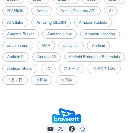
2023年卒
Actifio
Admin Directory API
AI
AI StLike
Amazing MEIJIN
Amazon Audible
Amazon Braket
Amazon Linux
Amazon Location
amazon one
AMP
analytics
Android
Android11
Android 12
Android Enterprise Essentials
Android Studio
TV
スポーツ
開発会社比較
７月７日
８周年
９周年