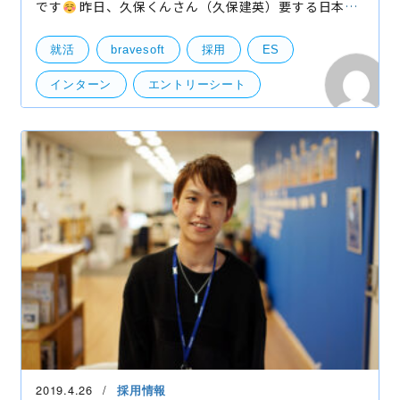
です
昨日、久保くんさん（久保建英）要する日本代
表がビダル、サンチェス率いるチリ代表にぼろ負けし
て落ち込んでいます。前線へのサポートが弱かったの
就活
bravesoft
採用
ES
かな、
インターン
エントリーシート
インターン・アルバイト
2019.4.26
採用情報