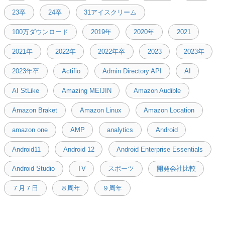
23卒
24卒
31アイスクリーム
100万ダウンロード
2019年
2020年
2021
2021年
2022年
2022年卒
2023
2023年
2023年卒
Actifio
Admin Directory API
AI
AI StLike
Amazing MEIJIN
Amazon Audible
Amazon Braket
Amazon Linux
Amazon Location
amazon one
AMP
analytics
Android
Android11
Android 12
Android Enterprise Essentials
Android Studio
TV
スポーツ
開発会社比較
７月７日
８周年
９周年