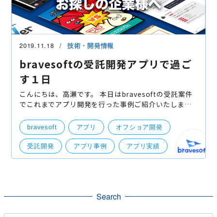
2019.11.18
技術・開発情報
bravesoftの受託開発アプリで過ご
す１日
こんにちは、高瀬です。 本日はbravesoftの受託案件
でこれまでアプリ開発を行った事例ご紹介いたしま
す！ と言いますのも、本ブログにおいて、BtoBの自社
事業「eventos」「Appvisor Push」「Live!アンケー
bravesoft
アプリ
オフショア開発
ト」、 Bt
受託開発
アプリ事例
アプリ実績
アプリ開発
実績
事例
成功
開発実績
Search