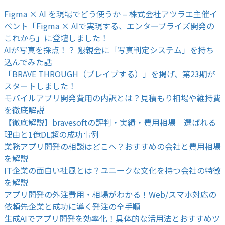
Figma × AI を現場でどう使うか – 株式会社アツラエ主催イ
ベント「Figma × AIで実現する、エンタープライズ開発の
これから」に登壇しました！
AIが写真を採点！？ 懇親会に「写真判定システム」を持ち
込んでみた話
「BRAVE THROUGH（ブレイブする）」を掲げ、第23期が
スタートしました！
モバイルアプリ開発費用の内訳とは？見積もり相場や維持費
を徹底解説
【徹底解説】bravesoftの評判・実績・費用相場｜選ばれる
理由と1億DL超の成功事例
業務アプリ開発の相談はどこへ？おすすめの会社と費用相場
を解説
IT企業の面白い社風とは？ユニークな文化を持つ会社の特徴
を解説
アプリ開発の外注費用・相場がわかる！Web/スマホ対応の
依頼先企業と成功に導く発注の全手順
生成AIでアプリ開発を効率化！具体的な活用法とおすすめツ