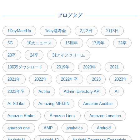
ブログタグ
1DayMeetUp
1day選考会
2月2日
2月3日
5G
10大ニュース
15周年
17周年
22卒
23卒
24卒
31アイスクリーム
100万ダウンロード
2019年
2020年
2021
2021年
2022年
2022年卒
2023
2023年
2023年卒
Actifio
Admin Directory API
AI
AI StLike
Amazing MEIJIN
Amazon Audible
Amazon Braket
Amazon Linux
Amazon Location
amazon one
AMP
analytics
Android