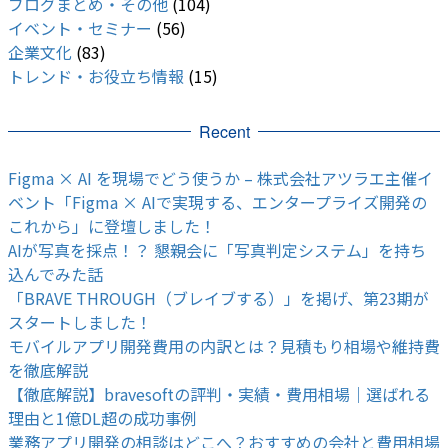
ブログまとめ・その他
(104)
イベント・セミナー
(56)
企業文化
(83)
トレンド・お役立ち情報
(15)
Recent
Figma × AI を現場でどう使うか – 株式会社アツラエ主催イ
ベント「Figma × AIで実現する、エンタープライズ開発の
これから」に登壇しました！
AIが写真を採点！？ 懇親会に「写真判定システム」を持ち
込んでみた話
「BRAVE THROUGH（ブレイブする）」を掲げ、第23期が
スタートしました！
モバイルアプリ開発費用の内訳とは？見積もり相場や維持費
を徹底解説
【徹底解説】bravesoftの評判・実績・費用相場｜選ばれる
理由と1億DL超の成功事例
業務アプリ開発の相談はどこへ？おすすめの会社と費用相場