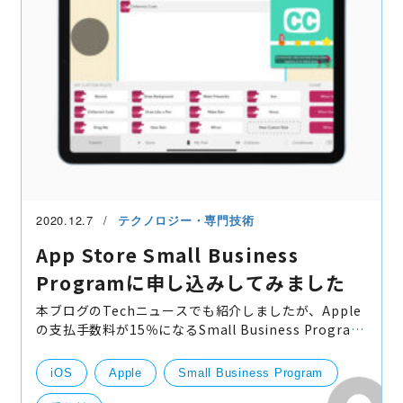
2020.12.7
テクノロジー・専門技術
App Store Small Business
Programに申し込みしてみました
本ブログのTechニュースでも紹介しましたが、Apple
の支払手数料が15％になるSmall Business Program
を開始しました。 早速ですので、弊社でも申し込みを
してみました。 作業自体はさくっと終わりますので、
iOS
Apple
Small Business Program
条件に