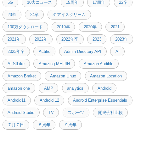
5G
10大ニュース
15周年
17周年
22卒
23卒
24卒
31アイスクリーム
100万ダウンロード
2019年
2020年
2021
2021年
2022年
2022年卒
2023
2023年
2023年卒
Actifio
Admin Directory API
AI
AI StLike
Amazing MEIJIN
Amazon Audible
Amazon Braket
Amazon Linux
Amazon Location
amazon one
AMP
analytics
Android
Android11
Android 12
Android Enterprise Essentials
Android Studio
TV
スポーツ
開発会社比較
７月７日
８周年
９周年