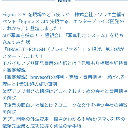
Recent
Figma × AI を現場でどう使うか – 株式会社アツラエ主催イ
ベント「Figma × AIで実現する、エンタープライズ開発の
これから」に登壇しました！
AIが写真を採点！？ 懇親会に「写真判定システム」を持ち
込んでみた話
「BRAVE THROUGH（ブレイブする）」を掲げ、第23期が
スタートしました！
モバイルアプリ開発費用の内訳とは？見積もり相場や維持費
を徹底解説
【徹底解説】bravesoftの評判・実績・費用相場｜選ばれる
理由と1億DL超の成功事例
業務アプリ開発の相談はどこへ？おすすめの会社と費用相場
を解説
IT企業の面白い社風とは？ユニークな文化を持つ会社の特徴
を解説
アプリ開発の外注費用・相場がわかる！Web/スマホ対応の
依頼先企業と成功に導く発注の全手順