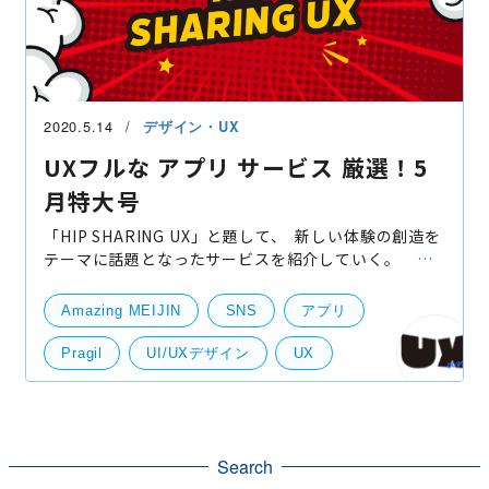
2020.5.14
デザイン・UX
UXフルな アプリ サービス 厳選！5
月特大号
「HIP SHARING UX」と題して、 新しい体験の創造を
テーマに話題となったサービスを紹介していく。 そ
れではスタートだ！ Amazing MEIJIN
AndroidiOS ●●名人！というよう
Amazing MEIJIN
SNS
アプリ
Pragil
UI/UXデザイン
UX
クラシル
サトウさん
ビデオ通話
レゴライフ
声とも
料理動画
Search
UI・UXデザイン