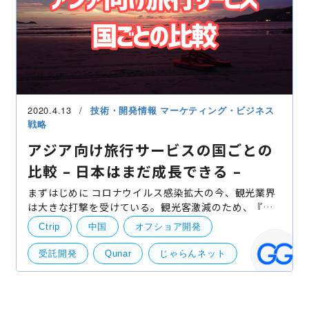
2020.4.13
技術・開発情報
マーケティング・ビジネス
戦略
アジア向け旅行サービスの国ごとの
比較 – 日本はまだ成長できる –
まずはじめに コロナウイルス感染拡大の今、観光業界
は大きな打撃を受けている。観光客激減のため、『鹿
が飢えている』『凶暴化している』という噂も出てい
Ctrip
中国
オフショア開発
る（※一般財団法人「奈良の鹿愛護会」がツイートで
否定し
受託開発
Qunar
じゃらんネット
旅行サービス
日本
楽天トラベル
競合情報・他社事例