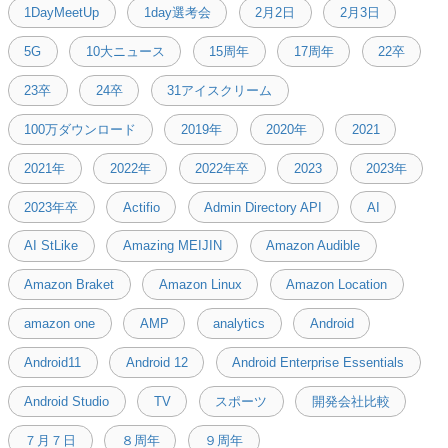
1DayMeetUp
1day選考会
2月2日
2月3日
5G
10大ニュース
15周年
17周年
22卒
23卒
24卒
31アイスクリーム
100万ダウンロード
2019年
2020年
2021
2021年
2022年
2022年卒
2023
2023年
2023年卒
Actifio
Admin Directory API
AI
AI StLike
Amazing MEIJIN
Amazon Audible
Amazon Braket
Amazon Linux
Amazon Location
amazon one
AMP
analytics
Android
Android11
Android 12
Android Enterprise Essentials
Android Studio
TV
スポーツ
開発会社比較
７月７日
８周年
９周年