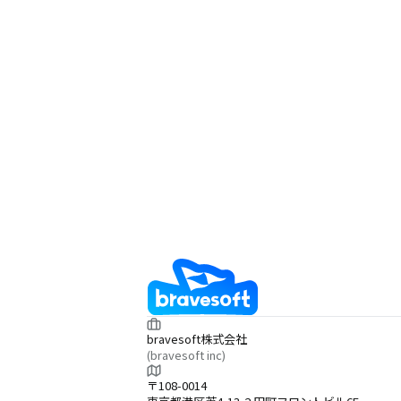
bravesoft株式会社
(bravesoft inc)
〒108-0014