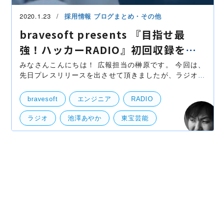
2020.1.23
採用情報
ブログまとめ・その他
bravesoft presents 『目指せ最
強！ハッカーRADIO』初回収録を行
いました！
みなさんこんにちは！ 広報担当の榊原です。 今回は、
先日プレスリリースを出させて頂きましたが、ラジオ日
本にて2月より放送がスタートするbravesoft presents
『目指せ最強！ハッカーRADIO』の初回収録を行いまし
bravesoft
エンジニア
RADIO
ラジオ
池澤あやか
東宝芸能