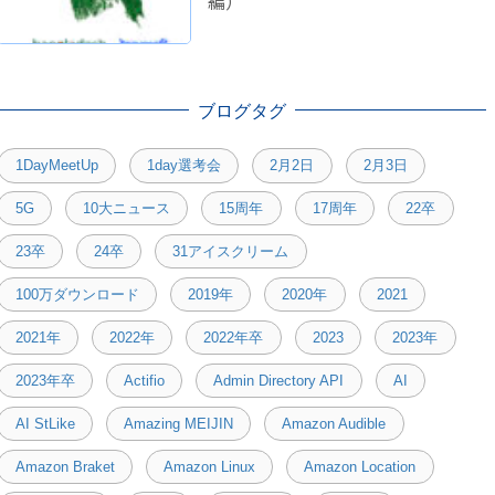
編）
ブログタグ
1DayMeetUp
1day選考会
2月2日
2月3日
5G
10大ニュース
15周年
17周年
22卒
23卒
24卒
31アイスクリーム
100万ダウンロード
2019年
2020年
2021
2021年
2022年
2022年卒
2023
2023年
2023年卒
Actifio
Admin Directory API
AI
AI StLike
Amazing MEIJIN
Amazon Audible
Amazon Braket
Amazon Linux
Amazon Location