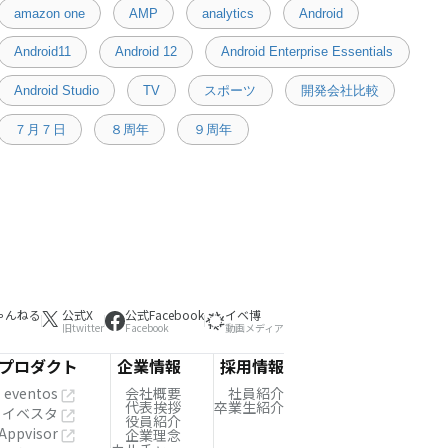
amazon one
AMP
analytics
Android
Android11
Android 12
Android Enterprise Essentials
Android Studio
TV
スポーツ
開発会社比較
７月７日
８周年
９周年
ゃんねる
公式X
公式Facebook
イベ博
旧twitter
Facebook
動画メディア
プロダクト
企業情報
採用情報
eventos
会社概要
社員紹介
代表挨拶
卒業生紹介
イベスタ
役員紹介
Appvisor
企業理念