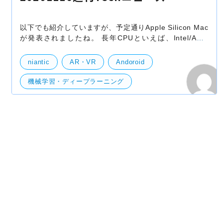
以下でも紹介していますが、予定通りApple Silicon Mac
が発表されましたね。 長年CPUといえば、Intel/AMD
で、ARMもちらほら名前として出ていましたが、Apple
が搭載したり、AWSもARMベースのインスタンスを出し
niantic
AR・VR
Andoroid
たり
機械学習・ディープラーニング
開発・便利ツール
サーバー
検索
re:Invent
Project Taara
Android
Honor
Google フォト
Google
AR
web
Apple Silicon
iOS