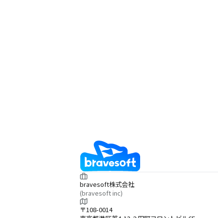
bravesoft株式会社
(bravesoft inc)
〒108-0014