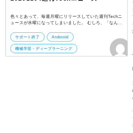
色々とあって、毎週月曜にリリースしていた週刊Techニ
ュースが水曜になってしまいました。 むしろ、「なんで
今週は月曜に更新されてないの？」という声が出るくら
い待っていただけているなら嬉しい限りですが。。。
サポート終了
Andoroid
機械学習・ディープラーニング
開発・便利ツール
サーバー
技術開発
検索
ブランディング
ブラジル
iOS
Silicon
mmap
IE
Google Play
EU
Docker Hub
web
Apple subscription