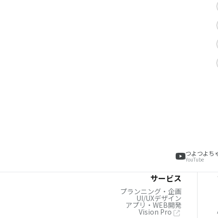
つよつよち
YouTube
サービス
プランニング・企画
UI/UXデザイン
アプリ・WEB開発
Vision Pro