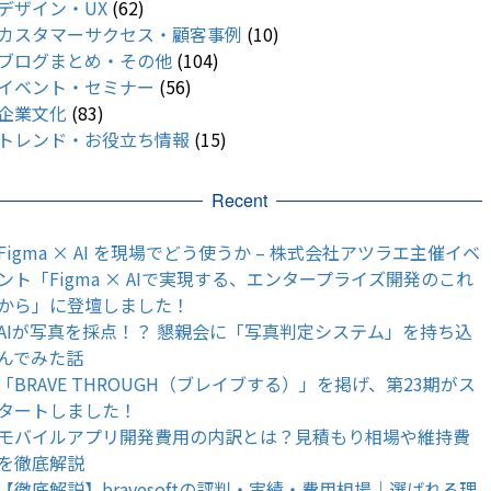
デザイン・UX
(62)
カスタマーサクセス・顧客事例
(10)
ブログまとめ・その他
(104)
イベント・セミナー
(56)
企業文化
(83)
トレンド・お役立ち情報
(15)
Recent
Figma × AI を現場でどう使うか – 株式会社アツラエ主催イベ
ント「Figma × AIで実現する、エンタープライズ開発のこれ
から」に登壇しました！
AIが写真を採点！？ 懇親会に「写真判定システム」を持ち込
んでみた話
「BRAVE THROUGH（ブレイブする）」を掲げ、第23期がス
タートしました！
モバイルアプリ開発費用の内訳とは？見積もり相場や維持費
を徹底解説
【徹底解説】bravesoftの評判・実績・費用相場｜選ばれる理