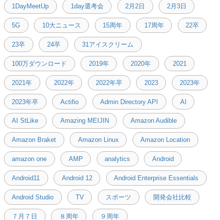
1DayMeetUp
1day選考会
2月2日
2月3日
5G
10大ニュース
15周年
17周年
22卒
23卒
24卒
31アイスクリーム
100万ダウンロード
2019年
2020年
2021
2021年
2022年
2022年卒
2023
2023年
2023年卒
Actifio
Admin Directory API
AI
AI StLike
Amazing MEIJIN
Amazon Audible
Amazon Braket
Amazon Linux
Amazon Location
amazon one
AMP
analytics
Android
Android11
Android 12
Android Enterprise Essentials
Android Studio
TV
スポーツ
開発会社比較
７月７日
８周年
９周年