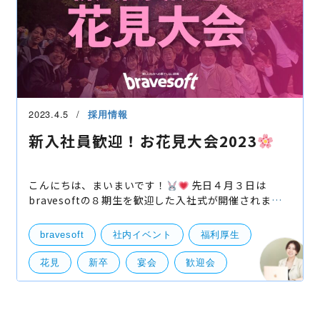
2023.4.5
採用情報
新入社員歓迎！お花見大会2023
こんにちは、まいまいです！
先日４月３日は
bravesoftの８期生を歓迎した入社式が開催されまし
たが・・・ その日の夜は、前回のbraenight後に企画
するも雨で中止となってしまった花見懇親会（社内で
bravesoft
社内イベント
福利厚生
実施しまし
花見
新卒
宴会
歓迎会
芝公園