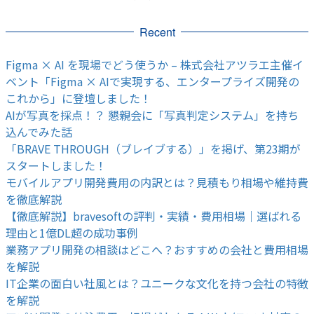
Recent
Figma × AI を現場でどう使うか – 株式会社アツラエ主催イ
ベント「Figma × AIで実現する、エンタープライズ開発の
これから」に登壇しました！
AIが写真を採点！？ 懇親会に「写真判定システム」を持ち
込んでみた話
「BRAVE THROUGH（ブレイブする）」を掲げ、第23期が
スタートしました！
モバイルアプリ開発費用の内訳とは？見積もり相場や維持費
を徹底解説
【徹底解説】bravesoftの評判・実績・費用相場｜選ばれる
理由と1億DL超の成功事例
業務アプリ開発の相談はどこへ？おすすめの会社と費用相場
を解説
IT企業の面白い社風とは？ユニークな文化を持つ会社の特徴
を解説