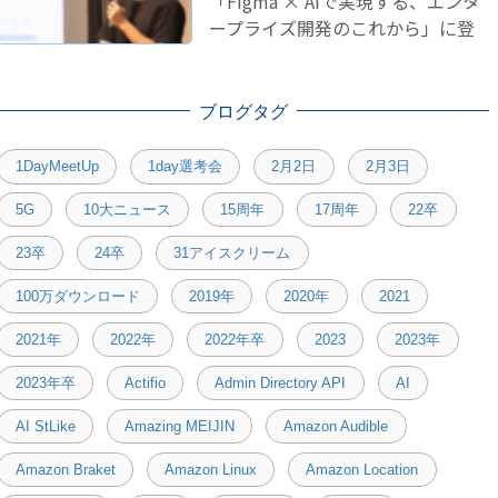
「Figma × AIで実現する、エンタ
ープライズ開発のこれから」に登
壇しました！
ブログタグ
1DayMeetUp
1day選考会
2月2日
2月3日
5G
10大ニュース
15周年
17周年
22卒
23卒
24卒
31アイスクリーム
100万ダウンロード
2019年
2020年
2021
2021年
2022年
2022年卒
2023
2023年
2023年卒
Actifio
Admin Directory API
AI
AI StLike
Amazing MEIJIN
Amazon Audible
Amazon Braket
Amazon Linux
Amazon Location