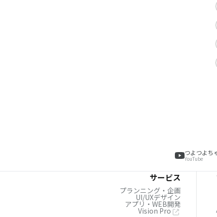
つよつよち
YouTube
サービス
プランニング・企画
UI/UXデザイン
アプリ・WEB開発
Vision Pro