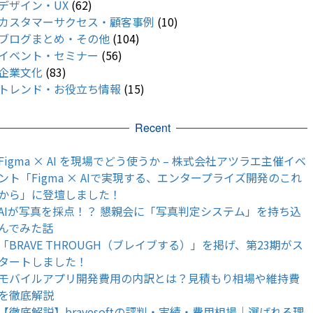
デザイン・UX
(62)
カスタマーサクセス・顧客事例
(10)
ブログまとめ・その他
(104)
イベント・セミナー
(56)
企業文化
(83)
トレンド・お役立ち情報
(15)
Recent
Figma × AI を現場でどう使うか – 株式会社アツラエ主催イベ
ント「Figma × AIで実現する、エンタープライズ開発のこれ
から」に登壇しました！
AIが写真を採点！？ 懇親会に「写真判定システム」を持ち込
んでみた話
「BRAVE THROUGH（ブレイブする）」を掲げ、第23期がス
タートしました！
モバイルアプリ開発費用の内訳とは？見積もり相場や維持費
を徹底解説
【徹底解説】bravesoftの評判・実績・費用相場｜選ばれる理