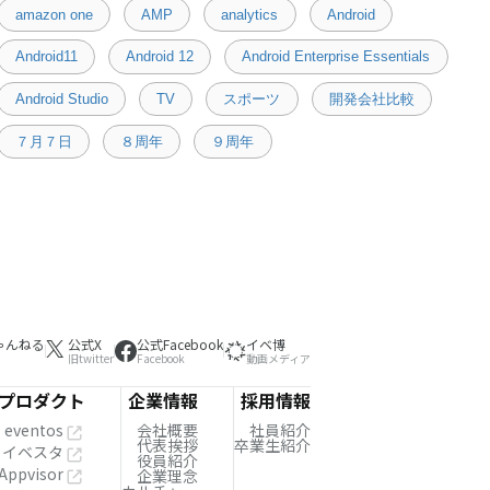
amazon one
AMP
analytics
Android
Android11
Android 12
Android Enterprise Essentials
Android Studio
TV
スポーツ
開発会社比較
７月７日
８周年
９周年
ゃんねる
公式X
公式Facebook
イベ博
旧twitter
Facebook
動画メディア
プロダクト
企業情報
採用情報
eventos
会社概要
社員紹介
代表挨拶
卒業生紹介
イベスタ
役員紹介
Appvisor
企業理念