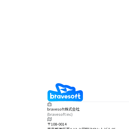
bravesoft株式会社
(bravesoft inc)
〒108-0014