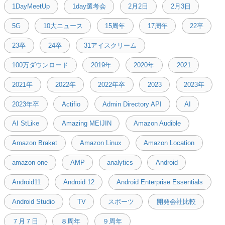
1DayMeetUp
1day選考会
2月2日
2月3日
5G
10大ニュース
15周年
17周年
22卒
23卒
24卒
31アイスクリーム
100万ダウンロード
2019年
2020年
2021
2021年
2022年
2022年卒
2023
2023年
2023年卒
Actifio
Admin Directory API
AI
AI StLike
Amazing MEIJIN
Amazon Audible
Amazon Braket
Amazon Linux
Amazon Location
amazon one
AMP
analytics
Android
Android11
Android 12
Android Enterprise Essentials
Android Studio
TV
スポーツ
開発会社比較
７月７日
８周年
９周年