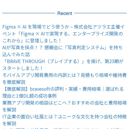
Recent
Figma × AI を現場でどう使うか – 株式会社アツラエ主催イ
ベント「Figma × AIで実現する、エンタープライズ開発の
これから」に登壇しました！
AIが写真を採点！？ 懇親会に「写真判定システム」を持ち
込んでみた話
「BRAVE THROUGH（ブレイブする）」を掲げ、第23期が
スタートしました！
モバイルアプリ開発費用の内訳とは？見積もり相場や維持費
を徹底解説
【徹底解説】bravesoftの評判・実績・費用相場｜選ばれる
理由と1億DL超の成功事例
業務アプリ開発の相談はどこへ？おすすめの会社と費用相場
を解説
IT企業の面白い社風とは？ユニークな文化を持つ会社の特徴
を解説