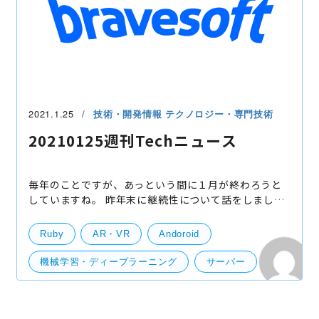
2021.1.25
技術・開発情報
テクノロジー・専門技術
20210125週刊Techニュース
毎年のことですが、あっという間に１月が終わろうと
していますね。 昨年末に継続性について話をしました
が、今年やろうとしたことが、今継続してやれており
ますでしょうか？？ よく言われる話ですが、やるまで
Ruby
AR・VR
Andoroid
が大
機械学習・ディープラーニング
サーバー
技術開発
画像キャプション
メンタルヘルス
ヘッドセット
iOS